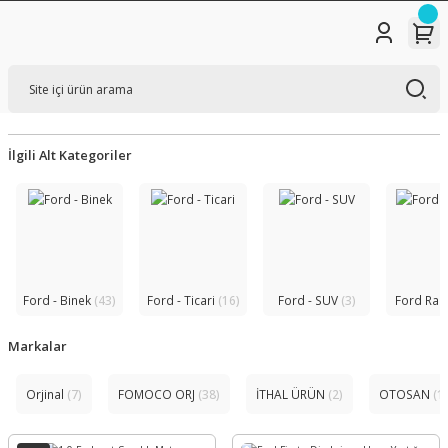
İlgili Alt Kategoriler
Ford - Binek
(43)
Ford - Ticari
(16)
Ford - SUV
(3)
Ford Ra
Markalar
Orjinal
(7)
FOMOCO ORJ
(38)
İTHAL ÜRÜN
(2)
OTOSAN
(1)