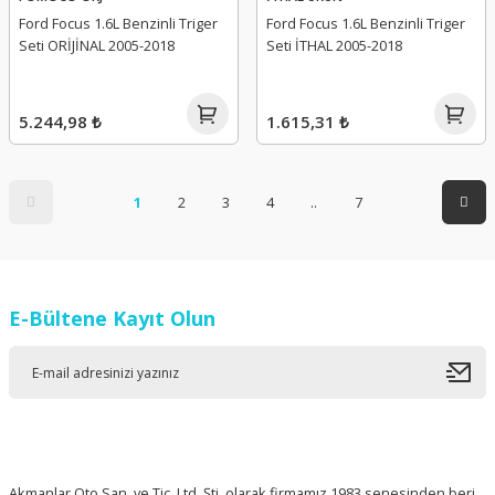
Ford Focus 1.6L Benzinli Triger
Ford Focus 1.6L Benzinli Triger
Seti ORİJİNAL 2005-2018
Seti İTHAL 2005-2018
5.244,98 ₺
1.615,31 ₺
1
2
3
4
..
7
E-Bültene Kayıt Olun
Akmanlar Oto San. ve Tic. Ltd. Şti. olarak firmamız 1983 senesinden beri