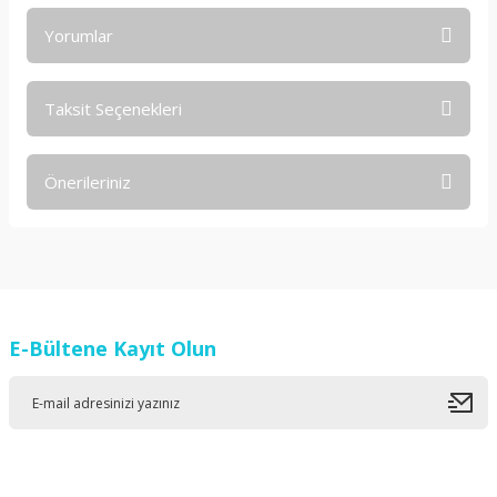
Yorumlar
Taksit Seçenekleri
Bu ürüne ilk yorumu siz yapın!
Önerileriniz
Yorum Yaz
Bu ürünün fiyat bilgisi, resim, ürün açıklamalarında ve diğer
konularda yetersiz gördüğünüz noktaları öneri formunu
kullanarak tarafımıza iletebilirsiniz.
Görüş ve önerileriniz için teşekkür ederiz.
E-Bültene Kayıt Olun
Ürün resmi kalitesiz, bozuk veya görüntülenemiyor.
Ürün açıklamasında eksik bilgiler bulunuyor.
Ürün bilgilerinde hatalar bulunuyor.
Ürün fiyatı diğer sitelerden daha pahalı.
Bu ürüne benzer farklı alternatifler olmalı.