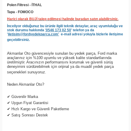
Polen Filtresi - İTHAL
Tapa - FOMOCO
Harici olarak BUJİ talep edilmesi halinde buradan satın alabilirsiniz.
İnceliyor olduğunuz bu ürünle ilgili teknik detaylar, araç uyumluluğu ve
stok durumu hakkında
'0546 173 02 50
' telefon ya da
'
iletisim@fordyedekparca.com'
e-mail adresi yoluyla bizlerle iletişime
geçebilirsiniz.
Akmanlar Oto güvencesiyle sunulan bu yedek parça, Ford marka
araçlarınız için %100 uyumlu ve yüksek kalite standartlarında
üretilmiştir. Aracınızın performansını korumak ve güvenli sürüş
deneyimini sürdürebilmek için orijinal ya da muadil yedek parça
seçenekleri sunuyoruz.
Neden Akmanlar Oto?
✔
Güvenilir Marka
✔
Uygun Fiyat Garantisi
✔
Hızlı Kargo ve Güvenli Paketleme
✔
Satış Sonrası Destek