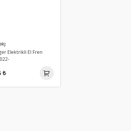
ORJ
er Elektrikli El Fren
022-
5 ₺