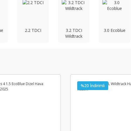
ue
2.2 TDCI
3.2 TDCI
3.0 Ecoblue
Wildtrack
%20 İndirimli