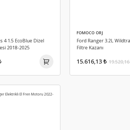
FOMOCO ORJ
s 4 1.5 EcoBlue Dizel
Ford Ranger 3.2L Wildtr
resi 2018-2025
Filtre Kazanı
₺
15.616,13 ₺
19.520,16