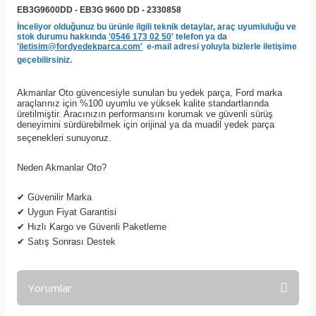
EB3G9600DD - EB3G 9600 DD - 2330858
İnceliyor olduğunuz bu ürünle ilgili teknik detaylar, araç uyumluluğu ve
stok durumu hakkında
'0546 173 02 50
' telefon ya da
'
iletisim@fordyedekparca.com'
e-mail adresi yoluyla bizlerle iletişime
geçebilirsiniz.
Akmanlar Oto güvencesiyle sunulan bu yedek parça, Ford marka
araçlarınız için %100 uyumlu ve yüksek kalite standartlarında
üretilmiştir. Aracınızın performansını korumak ve güvenli sürüş
deneyimini sürdürebilmek için orijinal ya da muadil yedek parça
seçenekleri sunuyoruz.
Neden Akmanlar Oto?
✔
Güvenilir Marka
✔
Uygun Fiyat Garantisi
✔
Hızlı Kargo ve Güvenli Paketleme
✔
Satış Sonrası Destek
Yorumlar