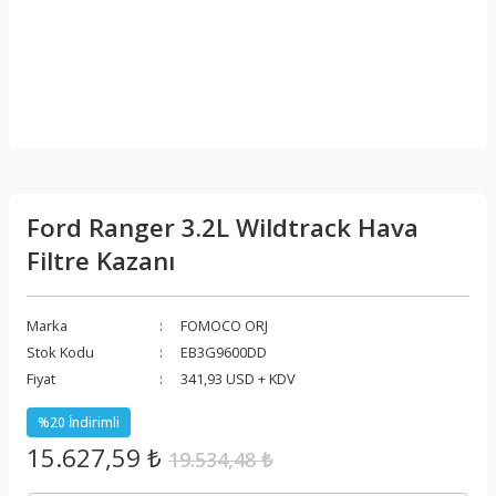
Ford Ranger 3.2L Wildtrack Hava
Filtre Kazanı
Marka
FOMOCO ORJ
Stok Kodu
EB3G9600DD
Fiyat
341,93 USD + KDV
%20 İndirimli
15.627,59 ₺
19.534,48 ₺