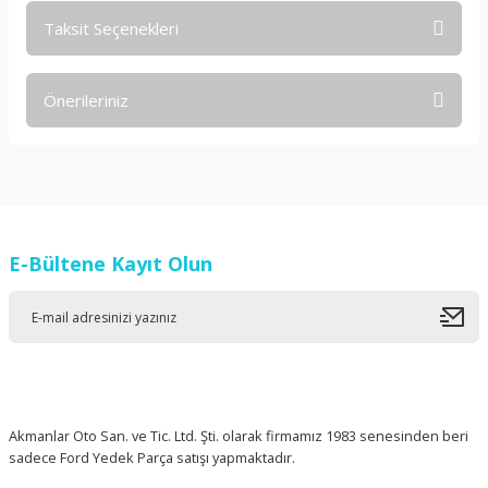
Taksit Seçenekleri
Bu ürüne ilk yorumu siz yapın!
Önerileriniz
Yorum Yaz
Bu ürünün fiyat bilgisi, resim, ürün açıklamalarında ve diğer
konularda yetersiz gördüğünüz noktaları öneri formunu
kullanarak tarafımıza iletebilirsiniz.
Görüş ve önerileriniz için teşekkür ederiz.
E-Bültene Kayıt Olun
Ürün resmi kalitesiz, bozuk veya görüntülenemiyor.
Ürün açıklamasında eksik bilgiler bulunuyor.
Ürün bilgilerinde hatalar bulunuyor.
Ürün fiyatı diğer sitelerden daha pahalı.
Bu ürüne benzer farklı alternatifler olmalı.
Akmanlar Oto San. ve Tic. Ltd. Şti. olarak firmamız 1983 senesinden beri
sadece Ford Yedek Parça satışı yapmaktadır.