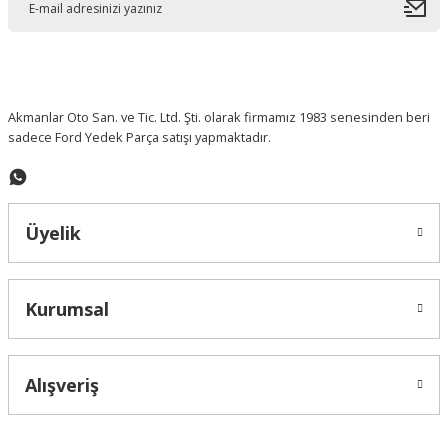
İTHAL ÜRÜN
Ford Transit 2001- 2015 Tampon Köşe Bakaliti
Ford Connect/Focus I Debriyaj Üst Merkezi
OTOSAN
1.0 Ecoboost Sandık Motor
616,05 ₺
Akmanlar Oto San. ve Tic. Ltd. Şti. olarak firmamız 1983 senesinden beri
2.895,55 ₺
sadece Ford Yedek Parça satışı yapmaktadır.
Yeni
153.055,95 ₺
Yeni
%10 İndirimli
Üyelik
Kurumsal
Alışveriş
FOMOCO ORJ