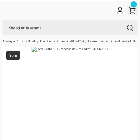
Anasayfa
Ford - Binek
Ford Fiesta
Fiesta (2013-2017)
Bakım Ürünleri
Ford Fiesta 1.0 Ec
Yeni