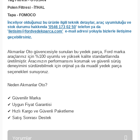
Yağ Filtresi - OTOSAN
Polen Filtresi - İTHAL
Tapa - FOMOCO
İnceliyor olduğunuz bu ürünle ilgili teknik detaylar, araç uyumluluğu ve
stok durumu hakkında
'0546 173 02 50
' telefon ya da
'
iletisim@fordyedekparca.com'
e-mail adresi yoluyla bizlerle iletişime
geçebilirsiniz.
Akmanlar Oto güvencesiyle sunulan bu yedek parça, Ford marka
araçlarınız için %100 uyumlu ve yüksek kalite standartlarında
üretilmiştir. Aracınızın performansını korumak ve güvenli sürüş
deneyimini sürdürebilmek için orijinal ya da muadil yedek parça
seçenekleri sunuyoruz.
Neden Akmanlar Oto?
✔
Güvenilir Marka
✔
Uygun Fiyat Garantisi
✔
Hızlı Kargo ve Güvenli Paketleme
✔
Satış Sonrası Destek
Yorumlar