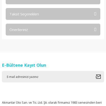
Taksit Seçenekleri
Bu ürüne ilk yorumu siz yapın!
Önerileriniz
Yorum Yaz
Bu ürünün fiyat bilgisi, resim, ürün açıklamalarında ve diğer
konularda yetersiz gördüğünüz noktaları öneri formunu
kullanarak tarafımıza iletebilirsiniz.
Görüş ve önerileriniz için teşekkür ederiz.
E-Bültene Kayıt Olun
Ürün resmi kalitesiz, bozuk veya görüntülenemiyor.
Ürün açıklamasında eksik bilgiler bulunuyor.
Ürün bilgilerinde hatalar bulunuyor.
Ürün fiyatı diğer sitelerden daha pahalı.
Bu ürüne benzer farklı alternatifler olmalı.
Akmanlar Oto San. ve Tic. Ltd. Şti. olarak firmamız 1983 senesinden beri