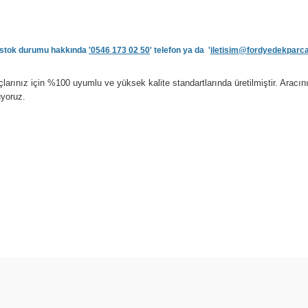
ve stok durumu hakkında
'0546 173 02 50
' telefon ya da '
iletisim@fordyedekparc
rınız için %100 uyumlu ve yüksek kalite standartlarında üretilmiştir. Aracı
uyoruz.
arda yetersiz gördüğünüz noktaları öneri formunu kullanarak tarafımıza ilet
Bu ürüne ilk yorumu siz yapın!