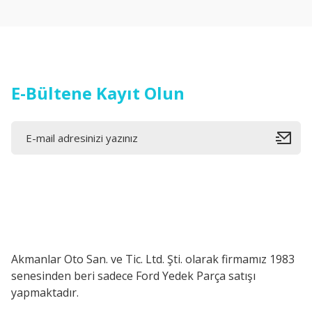
Ürün açıklamasında eksik bilgiler bulunuyor.
Ürün bilgilerinde hatalar bulunuyor.
Ürün fiyatı diğer sitelerden daha pahalı.
Bu ürüne benzer farklı alternatifler olmalı.
E-Bültene Kayıt Olun
Akmanlar Oto San. ve Tic. Ltd. Şti. olarak firmamız 1983
senesinden beri sadece Ford Yedek Parça satışı
yapmaktadır.