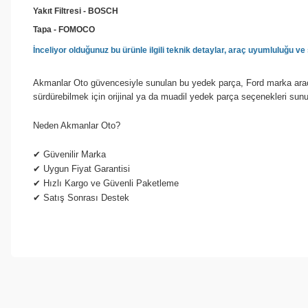
Yakıt Filtresi - BOSCH
Tapa - FOMOCO
İnceliyor olduğunuz bu ürünle ilgili teknik detaylar, araç uyumluluğu 
Akmanlar Oto güvencesiyle sunulan bu yedek parça, Ford marka araçla
sürdürebilmek için orijinal ya da muadil yedek parça seçenekleri sun
Neden Akmanlar Oto?
✔
Güvenilir Marka
✔
Uygun Fiyat Garantisi
✔
Hızlı Kargo ve Güvenli Paketleme
✔
Satış Sonrası Destek
Bu ürünün fiyat bilgisi, resim, ürün açıklamalarında ve diğer konul
Görüş ve önerileriniz için teşekkür ederiz.
Ürün resmi kalitesiz, bozuk veya görüntülenemiyor.