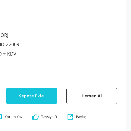
ORJ
4DIZ2009
D + KDV
Sepete Ekle
Hemen Al
Yorum Yaz
Tavsiye Et
Paylaş