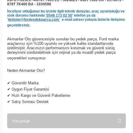
R878T7003EC -R878T 7003 EC - 5024623 - 898T 7006 CA - 6176070 -
878T 7K400 BA - 1034590
İnceliyor olduğunuz bu ürünle ilgili teknik detaylar, araç uyumluluğu ve
stok durumu hakkında
'0546 173 02 50
' telefon ya da
'
iletisim@fordyedekparca.com'
e-mail adresi yoluyla bizlerle iletişime
geçebilirsiniz.
Akmanlar Oto güvencesiyle sunulan bu yedek parça, Ford marka
araçlarınız için %100 uyumlu ve yüksek kalite standartlarında
üretilmiştir. Aracınızın performansını korumak ve güvenli sürüş
deneyimini sürdürebilmek için orijinal ya da muadil yedek parça
seçenekleri sunuyoruz.
Neden Akmanlar Oto?
✔
Güvenilir Marka
✔
Uygun Fiyat Garantisi
✔
Hızlı Kargo ve Güvenli Paketleme
✔
Satış Sonrası Destek
Yorumlar