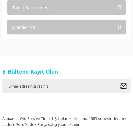
Taksit Seçenekleri
Bu ürüne ilk yorumu siz yapın!
Önerileriniz
Yorum Yaz
Bu ürünün fiyat bilgisi, resim, ürün açıklamalarında ve diğer
konularda yetersiz gördüğünüz noktaları öneri formunu
kullanarak tarafımıza iletebilirsiniz.
Görüş ve önerileriniz için teşekkür ederiz.
E-Bültene Kayıt Olun
Ürün resmi kalitesiz, bozuk veya görüntülenemiyor.
Ürün açıklamasında eksik bilgiler bulunuyor.
Ürün bilgilerinde hatalar bulunuyor.
Ürün fiyatı diğer sitelerden daha pahalı.
Bu ürüne benzer farklı alternatifler olmalı.
Akmanlar Oto San. ve Tic. Ltd. Şti. olarak firmamız 1983 senesinden beri
sadece Ford Yedek Parça satışı yapmaktadır.