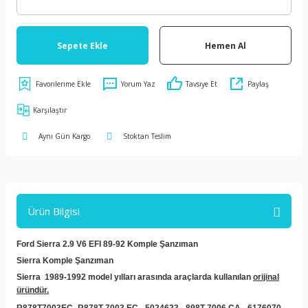
Sepete Ekle
Hemen Al
Yorum Yaz
Tavsiye Et
Paylaş
Karşılaştır
Aynı Gün Kargo
Stoktan Teslim
Ürün Bilgisi
Ford Sierra 2.9 V6 EFI 89-92 Komple Şanzıman
Sierra Komple Şanzıman
Sierra 1989-1992 model yılları arasında araçlarda kullanılan
orijinal
üründür.