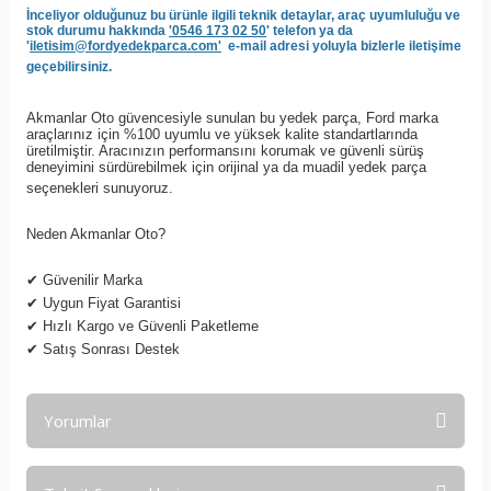
İnceliyor olduğunuz bu ürünle ilgili teknik detaylar, araç uyumluluğu ve
stok durumu hakkında
'0546 173 02 50
' telefon ya da
'
iletisim@fordyedekparca.com'
e-mail adresi yoluyla bizlerle iletişime
geçebilirsiniz.
Akmanlar Oto güvencesiyle sunulan bu yedek parça, Ford marka
araçlarınız için %100 uyumlu ve yüksek kalite standartlarında
üretilmiştir. Aracınızın performansını korumak ve güvenli sürüş
deneyimini sürdürebilmek için orijinal ya da muadil yedek parça
seçenekleri sunuyoruz.
Neden Akmanlar Oto?
✔
Güvenilir Marka
✔
Uygun Fiyat Garantisi
✔
Hızlı Kargo ve Güvenli Paketleme
✔
Satış Sonrası Destek
Yorumlar