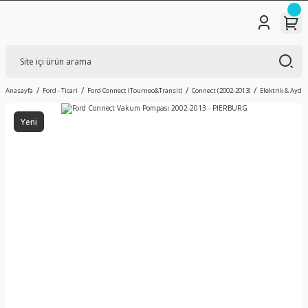
Anasayfa
Ford - Ticari
Ford Connect (Tourneo&Transit)
Connect (2002-2013)
Elektrik & Aydı
Yeni