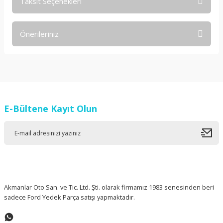
Taksit Seçenekleri
Bu ürüne ilk yorumu siz yapın!
Önerileriniz
Yorum Yaz
Bu ürünün fiyat bilgisi, resim, ürün açıklamalarında ve diğer
konularda yetersiz gördüğünüz noktaları öneri formunu
kullanarak tarafımıza iletebilirsiniz.
Görüş ve önerileriniz için teşekkür ederiz.
E-Bültene Kayıt Olun
Ürün resmi kalitesiz, bozuk veya görüntülenemiyor.
Ürün açıklamasında eksik bilgiler bulunuyor.
Ürün bilgilerinde hatalar bulunuyor.
Ürün fiyatı diğer sitelerden daha pahalı.
Bu ürüne benzer farklı alternatifler olmalı.
Akmanlar Oto San. ve Tic. Ltd. Şti. olarak firmamız 1983 senesinden beri
sadece Ford Yedek Parça satışı yapmaktadır.