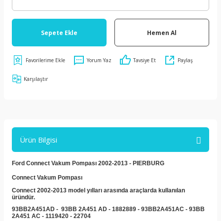
Sepete Ekle
Hemen Al
Yorum Yaz
Tavsiye Et
Paylaş
Karşılaştır
Ürün Bilgisi
Ford Connect Vakum Pompası 2002-2013 - PIERBURG
Connect Vakum Pompası
Connect 2002-2013 model yılları arasında araçlarda kullanılan
üründür.
93BB2A451AD - 93BB 2A451 AD - 1882889 - 93BB2A451AC - 93BB
2A451 AC - 1119420 - 22704