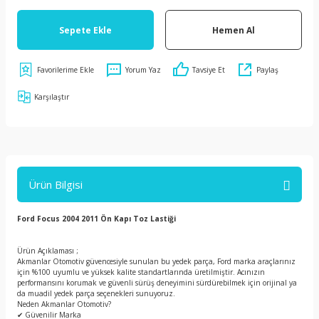
Sepete Ekle
Hemen Al
Yorum Yaz
Tavsiye Et
Paylaş
Karşılaştır
Ürün Bilgisi
Ford Focus 2004 2011 Ön Kapı Toz Lastiği
Ürün Açıklaması ;
Akmanlar Otomotiv güvencesiyle sunulan bu yedek parça, Ford marka araçlarınız
için %100 uyumlu ve yüksek kalite standartlarında üretilmiştir. Acınızın
performansını korumak ve güvenli sürüş deneyimini sürdürebilmek için orijinal ya
da muadil yedek parça seçenekleri sunuyoruz.
Neden Akmanlar Otomotiv?
✔ Güvenilir Marka