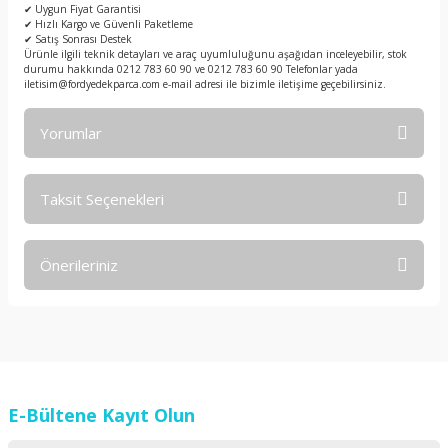
✔ Uygun Fiyat Garantisi
✔ Hızlı Kargo ve Güvenli Paketleme
✔ Satış Sonrası Destek
Ürünle ilgili teknik detayları ve araç uyumluluğunu aşağıdan inceleyebilir, stok
durumu hakkında 0212 783 60 90 ve 0212 783 60 90 Telefonlar yada
iletisim@fordyedekparca.com e-mail adresi ile bizimle iletişime geçebilirsiniz.
Yorumlar
Taksit Seçenekleri
Bu ürüne ilk yorumu siz yapın!
Önerileriniz
Yorum Yaz
Bu ürünün fiyat bilgisi, resim, ürün açıklamalarında ve diğer
konularda yetersiz gördüğünüz noktaları öneri formunu
kullanarak tarafımıza iletebilirsiniz.
Görüş ve önerileriniz için teşekkür ederiz.
E-Bültene Kayıt Olun
Ürün resmi kalitesiz, bozuk veya görüntülenemiyor.