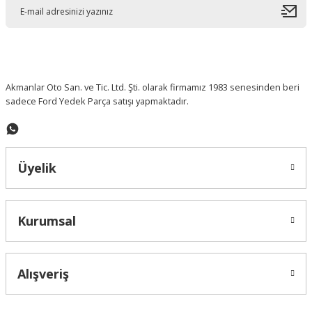
Ürün açıklamasında eksik bilgiler bulunuyor.
Ürün bilgilerinde hatalar bulunuyor.
Ürün fiyatı diğer sitelerden daha pahalı.
Bu ürüne benzer farklı alternatifler olmalı.
Akmanlar Oto San. ve Tic. Ltd. Şti. olarak firmamız 1983 senesinden beri
sadece Ford Yedek Parça satışı yapmaktadır.
Gönder
Üyelik
Kurumsal
Alışveriş