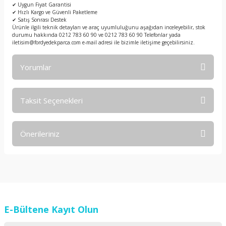
✔ Uygun Fiyat Garantisi
✔ Hızlı Kargo ve Güvenli Paketleme
✔ Satış Sonrası Destek
Ürünle ilgili teknik detayları ve araç uyumluluğunu aşağıdan inceleyebilir, stok
durumu hakkında 0212 783 60 90 ve 0212 783 60 90 Telefonlar yada
iletisim@fordyedekparca.com e-mail adresi ile bizimle iletişime geçebilirsiniz.
Yorumlar
Taksit Seçenekleri
Bu ürüne ilk yorumu siz yapın!
Önerileriniz
Yorum Yaz
Bu ürünün fiyat bilgisi, resim, ürün açıklamalarında ve diğer
konularda yetersiz gördüğünüz noktaları öneri formunu
kullanarak tarafımıza iletebilirsiniz.
Görüş ve önerileriniz için teşekkür ederiz.
E-Bültene Kayıt Olun
Ürün resmi kalitesiz, bozuk veya görüntülenemiyor.