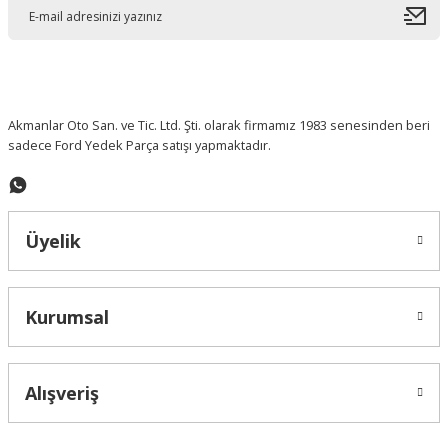
Ürün açıklamasında eksik bilgiler bulunuyor.
Ürün bilgilerinde hatalar bulunuyor.
Ürün fiyatı diğer sitelerden daha pahalı.
Bu ürüne benzer farklı alternatifler olmalı.
Akmanlar Oto San. ve Tic. Ltd. Şti. olarak firmamız 1983 senesinden beri
sadece Ford Yedek Parça satışı yapmaktadır.
Gönder
Üyelik
Kurumsal
Alışveriş