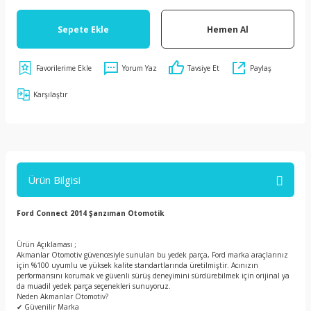
Sepete Ekle
Hemen Al
Yorum Yaz
Tavsiye Et
Paylaş
Karşılaştır
Ürün Bilgisi
Ford Connect 2014 Şanzıman Otomotik
Ürün Açıklaması ;
Akmanlar Otomotiv güvencesiyle sunulan bu yedek parça, Ford marka araçlarınız
için %100 uyumlu ve yüksek kalite standartlarında üretilmiştir. Acınızın
performansını korumak ve güvenli sürüş deneyimini sürdürebilmek için orijinal ya
da muadil yedek parça seçenekleri sunuyoruz.
Neden Akmanlar Otomotiv?
✔ Güvenilir Marka