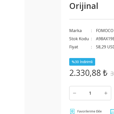
Orijinal
Marka
FOMOCO 
Stok Kodu
A98AX19
Fiyat
58,29 US
%30 İndirimli
2.330,88 ₺
3