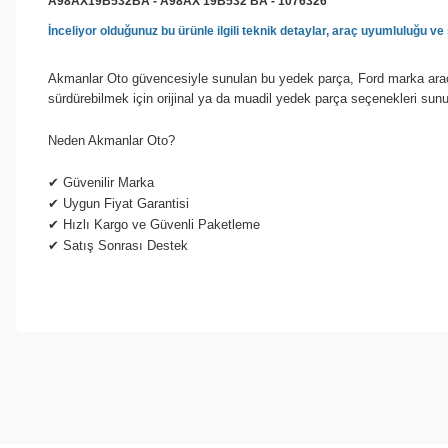
A98AX19B532BA - A98AX 19B532 BA - 1076326
İnceliyor olduğunuz bu ürünle ilgili teknik detaylar, araç uyumluluğu 
Akmanlar Oto güvencesiyle sunulan bu yedek parça, Ford marka araçla
sürdürebilmek için orijinal ya da muadil yedek parça seçenekleri sun
Neden Akmanlar Oto?
✔
Güvenilir Marka
✔
Uygun Fiyat Garantisi
✔
Hızlı Kargo ve Güvenli Paketleme
✔
Satış Sonrası Destek
Bu ürünün fiyat bilgisi, resim, ürün açıklamalarında ve diğer konul
Görüş ve önerileriniz için teşekkür ederiz.
Ürün resmi kalitesiz, bozuk veya görüntülenemiyor.
Ürün açıklamasında eksik bilgiler bulunuyor.
Ürün bilgilerinde hatalar bulunuyor.