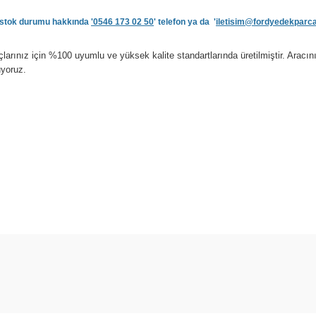
ve stok durumu hakkında
'0546 173 02 50
' telefon ya da '
iletisim@fordyedekparc
rınız için %100 uyumlu ve yüksek kalite standartlarında üretilmiştir. Aracı
uyoruz.
arda yetersiz gördüğünüz noktaları öneri formunu kullanarak tarafımıza ilet
Bu ürüne ilk yorumu siz yapın!
Yorum Yaz