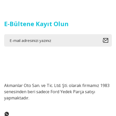
Ürün fiyatı diğer sitelerden daha pahalı.
Bu ürüne benzer farklı alternatifler olmalı.
E-Bültene Kayıt Olun
Akmanlar Oto San. ve Tic. Ltd. Şti. olarak firmamız 1983
senesinden beri sadece Ford Yedek Parça satışı
yapmaktadır.