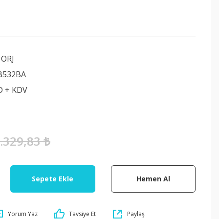
ORJ
B532BA
D + KDV
.329,83 ₺
Sepete Ekle
Hemen Al
Yorum Yaz
Tavsiye Et
Paylaş