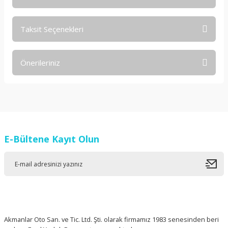
Taksit Seçenekleri
Bu ürüne ilk yorumu siz yapın!
Önerileriniz
Yorum Yaz
Bu ürünün fiyat bilgisi, resim, ürün açıklamalarında ve diğer
konularda yetersiz gördüğünüz noktaları öneri formunu
kullanarak tarafımıza iletebilirsiniz.
Görüş ve önerileriniz için teşekkür ederiz.
E-Bültene Kayıt Olun
Ürün resmi kalitesiz, bozuk veya görüntülenemiyor.
Ürün açıklamasında eksik bilgiler bulunuyor.
Ürün bilgilerinde hatalar bulunuyor.
Ürün fiyatı diğer sitelerden daha pahalı.
Bu ürüne benzer farklı alternatifler olmalı.
Akmanlar Oto San. ve Tic. Ltd. Şti. olarak firmamız 1983 senesinden beri