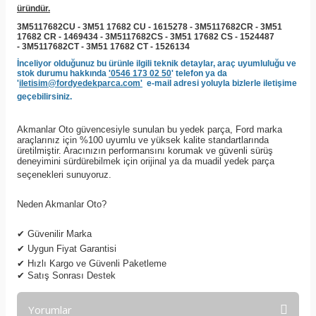
üründür.
3M5117682CU - 3M51 17682 CU - 1615278 - 3M5117682CR - 3M51
17682 CR - 1469434 - 3M5117682CS - 3M51 17682 CS - 1524487
- 3M5117682CT - 3M51 17682 CT - 1526134
İnceliyor olduğunuz bu ürünle ilgili teknik detaylar, araç uyumluluğu ve
stok durumu hakkında
'0546 173 02 50
' telefon ya da
'
iletisim@fordyedekparca.com'
e-mail adresi yoluyla bizlerle iletişime
geçebilirsiniz.
Akmanlar Oto güvencesiyle sunulan bu yedek parça, Ford marka
araçlarınız için %100 uyumlu ve yüksek kalite standartlarında
üretilmiştir. Aracınızın performansını korumak ve güvenli sürüş
deneyimini sürdürebilmek için orijinal ya da muadil yedek parça
seçenekleri sunuyoruz.
Neden Akmanlar Oto?
✔
Güvenilir Marka
✔
Uygun Fiyat Garantisi
✔
Hızlı Kargo ve Güvenli Paketleme
✔
Satış Sonrası Destek
Yorumlar