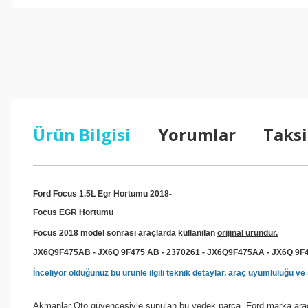
Ürün Bilgisi
Yorumlar
Taksi
Ford Focus 1.5L Egr Hortumu 2018-
Focus EGR Hortumu
Focus 2018 model sonrası araçlarda kullanılan
orijinal üründür.
JX6Q9F475AB - JX6Q 9F475 AB - 2370261 - JX6Q9F475AA - JX6Q 9F4
İnceliyor olduğunuz bu ürünle ilgili teknik detaylar, araç uyumluluğu 
Akmanlar Oto güvencesiyle sunulan bu yedek parça, Ford marka araçla