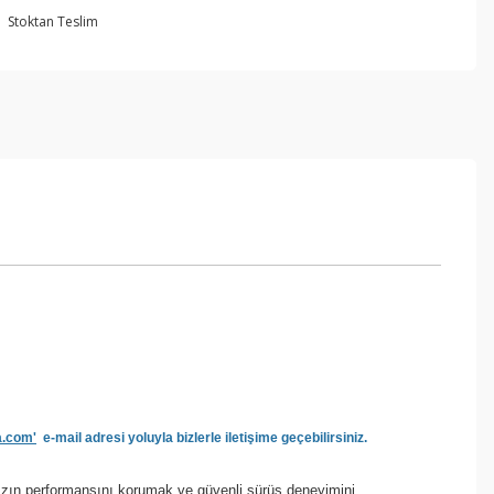
Stoktan Teslim
a.com'
e-mail adresi yoluyla bizlerle iletişime geçebilirsiniz.
nızın performansını korumak ve güvenli sürüş deneyimini