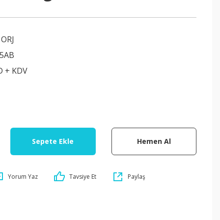
ORJ
75AB
D + KDV
Sepete Ekle
Hemen Al
Yorum Yaz
Tavsiye Et
Paylaş