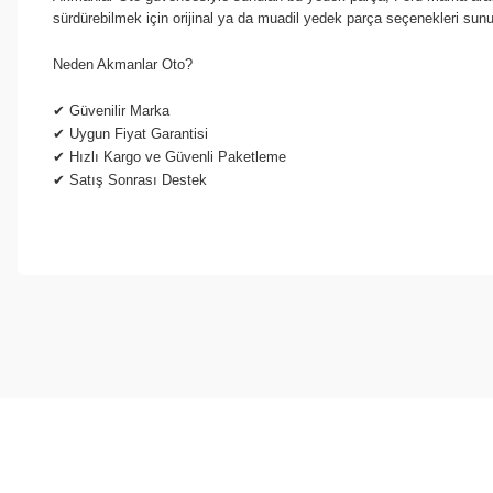
sürdürebilmek için orijinal ya da muadil yedek parça seçenekleri sun
Neden Akmanlar Oto?
✔
Güvenilir Marka
✔
Uygun Fiyat Garantisi
✔
Hızlı Kargo ve Güvenli Paketleme
✔
Satış Sonrası Destek
Bu ürünün fiyat bilgisi, resim, ürün açıklamalarında ve diğer konul
Görüş ve önerileriniz için teşekkür ederiz.
Ürün resmi kalitesiz, bozuk veya görüntülenemiyor.
Ürün açıklamasında eksik bilgiler bulunuyor.
Ürün bilgilerinde hatalar bulunuyor.
Ürün fiyatı diğer sitelerden daha pahalı.
Bu ürüne benzer farklı alternatifler olmalı.