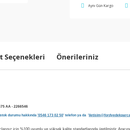
Aynı Gün Kargo
t Seçenekleri
Önerileriniz
75 AA - 2266546
ve stok durumu hakkında
'0546 173 02 50
' telefon ya da '
iletisim@fordyedekparc
rınız için %100 uyumlu ve yüksek kalite standartlarında üretilmiştir. Aracı