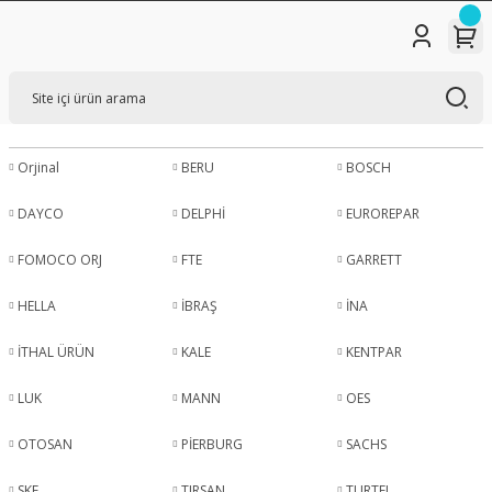
Orjinal
BERU
BOSCH
DAYCO
DELPHİ
EUROREPAR
FOMOCO ORJ
FTE
GARRETT
HELLA
İBRAŞ
İNA
İTHAL ÜRÜN
KALE
KENTPAR
LUK
MANN
OES
OTOSAN
PİERBURG
SACHS
SKF
TIRSAN
TURTEL