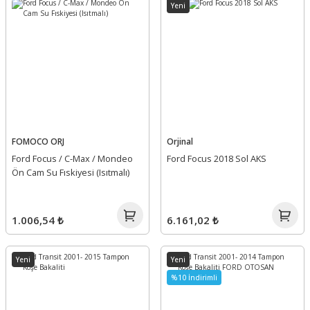
Yeni
FOMOCO ORJ
Orjinal
Ford Focus / C-Max / Mondeo
Ford Focus 2018 Sol AKS
Ön Cam Su Fıskiyesi (Isıtmalı)
1.006,54 ₺
6.161,02 ₺
Yeni
Yeni
%10 İndirimli