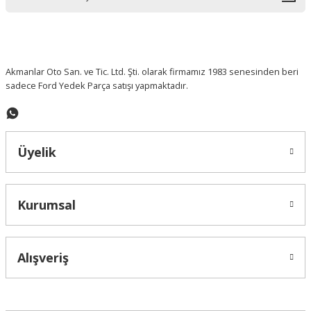
Ürün bilgilerinde hatalar bulunuyor.
Ürün fiyatı diğer sitelerden daha pahalı.
Bu ürüne benzer farklı alternatifler olmalı.
Akmanlar Oto San. ve Tic. Ltd. Şti. olarak firmamız 1983 senesinden beri
sadece Ford Yedek Parça satışı yapmaktadır.
Gönder
Üyelik
Kurumsal
Alışveriş