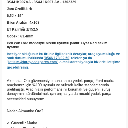
3S4J1K007AA - 3S4J 1K007 AA - 1302329
Jant Özellikleri:
6,5J x 15"
Bijon Aralığı : 4x108
ET Kalınlığı :ET52,5
Göbek : 63,4mm
Pek çok Ford modeliyle birebir uyumlu janttır. Fiyat 4 ad. takım
fiyatıdır.
İnceliyor olduğunuz bu ürünle ilgili teknik detaylar, araç uyumluluğu ve
stok durumu hakkında
'0546 173 02 50
' telefon ya da
'
iletisim@fordyedekparca.com'
e-mail adresi yoluyla bizlerle iletişime
geçebilirsiniz.
Akmanlar Oto güvencesiyle sunulan bu yedek parça, Ford marka
araçlarınız için %100 uyumlu ve yüksek kalite standartlarında
üretilmiştir. Aracınızın performansını korumak ve güvenli sürüş
deneyimini sürdürebilmek için orijinal ya da muadil yedek parça
seçenekleri sunuyoruz.
Neden Akmanlar Oto?
✔
Güvenilir Marka