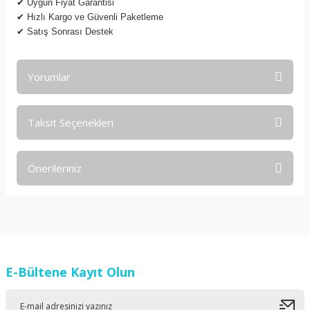
✔
Uygun Fiyat Garantisi
✔
Hızlı Kargo ve Güvenli Paketleme
✔
Satış Sonrası Destek
Yorumlar
Taksit Seçenekleri
Bu ürüne ilk yorumu siz yapın!
Önerileriniz
Yorum Yaz
Bu ürünün fiyat bilgisi, resim, ürün açıklamalarında ve diğer
konularda yetersiz gördüğünüz noktaları öneri formunu
kullanarak tarafımıza iletebilirsiniz.
Görüş ve önerileriniz için teşekkür ederiz.
E-Bültene Kayıt Olun
Ürün resmi kalitesiz, bozuk veya görüntülenemiyor.
Ürün açıklamasında eksik bilgiler bulunuyor.