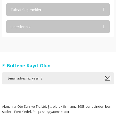
Taksit Seçenekleri
Bu ürüne ilk yorumu siz yapın!
Önerileriniz
Yorum Yaz
Bu ürünün fiyat bilgisi, resim, ürün açıklamalarında ve diğer
konularda yetersiz gördüğünüz noktaları öneri formunu
kullanarak tarafımıza iletebilirsiniz.
Görüş ve önerileriniz için teşekkür ederiz.
E-Bültene Kayıt Olun
Ürün resmi kalitesiz, bozuk veya görüntülenemiyor.
Ürün açıklamasında eksik bilgiler bulunuyor.
Ürün bilgilerinde hatalar bulunuyor.
Ürün fiyatı diğer sitelerden daha pahalı.
Bu ürüne benzer farklı alternatifler olmalı.
Akmanlar Oto San. ve Tic. Ltd. Şti. olarak firmamız 1983 senesinden beri
sadece Ford Yedek Parça satışı yapmaktadır.