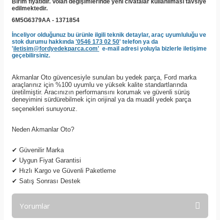
Birim fiyatıdır. Volan değişimlerinde yeni civatalar kullanılması tavsiye
edilmektedir.
6M5G6379AA -
1371854
İnceliyor olduğunuz bu ürünle ilgili teknik detaylar, araç uyumluluğu ve
stok durumu hakkında
'0546 173 02 50
' telefon ya da
'
iletisim@fordyedekparca.com'
e-mail adresi yoluyla bizlerle iletişime
geçebilirsiniz.
Akmanlar Oto güvencesiyle sunulan bu yedek parça, Ford marka
araçlarınız için %100 uyumlu ve yüksek kalite standartlarında
üretilmiştir. Aracınızın performansını korumak ve güvenli sürüş
deneyimini sürdürebilmek için orijinal ya da muadil yedek parça
seçenekleri sunuyoruz.
Neden Akmanlar Oto?
✔
Güvenilir Marka
✔
Uygun Fiyat Garantisi
✔
Hızlı Kargo ve Güvenli Paketleme
✔
Satış Sonrası Destek
Yorumlar