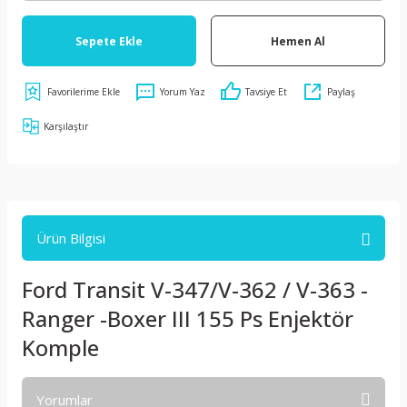
Sepete Ekle
Hemen Al
Yorum Yaz
Tavsiye Et
Paylaş
Karşılaştır
Ürün Bilgisi
Ford Transit V-347/V-362 / V-363 -
Ranger -Boxer III 155 Ps Enjektör
Komple
Yorumlar