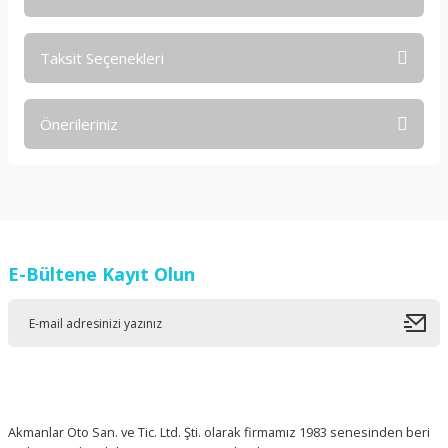
Taksit Seçenekleri
Bu ürüne ilk yorumu siz yapın!
Önerileriniz
Yorum Yaz
Bu ürünün fiyat bilgisi, resim, ürün açıklamalarında ve diğer
konularda yetersiz gördüğünüz noktaları öneri formunu
kullanarak tarafımıza iletebilirsiniz.
Görüş ve önerileriniz için teşekkür ederiz.
E-Bültene Kayıt Olun
Ürün resmi kalitesiz, bozuk veya görüntülenemiyor.
Ürün açıklamasında eksik bilgiler bulunuyor.
Ürün bilgilerinde hatalar bulunuyor.
Ürün fiyatı diğer sitelerden daha pahalı.
Bu ürüne benzer farklı alternatifler olmalı.
Akmanlar Oto San. ve Tic. Ltd. Şti. olarak firmamız 1983 senesinden beri