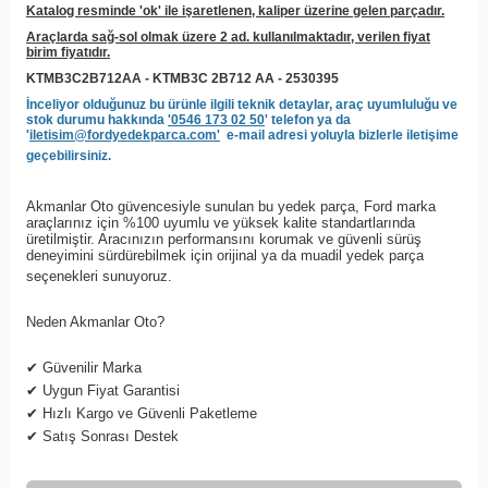
Katalog resminde 'ok' ile işaretlenen, kaliper üzerine gelen parçadır.
Araçlarda sağ-sol olmak üzere 2 ad. kullanılmaktadır, verilen fiyat
birim fiyatıdır.
KTMB3C2B712AA - KTMB3C 2B712 AA - 2530395
İnceliyor olduğunuz bu ürünle ilgili teknik detaylar, araç uyumluluğu ve
stok durumu hakkında
'0546 173 02 50
' telefon ya da
'
iletisim@fordyedekparca.com'
e-mail adresi yoluyla bizlerle iletişime
geçebilirsiniz.
Akmanlar Oto güvencesiyle sunulan bu yedek parça, Ford marka
araçlarınız için %100 uyumlu ve yüksek kalite standartlarında
üretilmiştir. Aracınızın performansını korumak ve güvenli sürüş
deneyimini sürdürebilmek için orijinal ya da muadil yedek parça
seçenekleri sunuyoruz.
Neden Akmanlar Oto?
✔
Güvenilir Marka
✔
Uygun Fiyat Garantisi
✔
Hızlı Kargo ve Güvenli Paketleme
✔
Satış Sonrası Destek