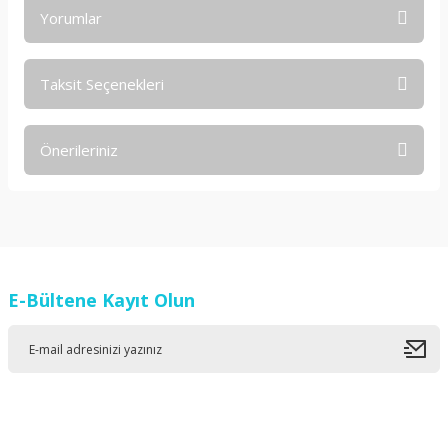
Yorumlar
Taksit Seçenekleri
Bu ürüne ilk yorumu siz yapın!
Önerileriniz
Yorum Yaz
Bu ürünün fiyat bilgisi, resim, ürün açıklamalarında ve diğer
konularda yetersiz gördüğünüz noktaları öneri formunu
kullanarak tarafımıza iletebilirsiniz.
Görüş ve önerileriniz için teşekkür ederiz.
E-Bültene Kayıt Olun
Ürün resmi kalitesiz, bozuk veya görüntülenemiyor.
Ürün açıklamasında eksik bilgiler bulunuyor.
Ürün bilgilerinde hatalar bulunuyor.
Ürün fiyatı diğer sitelerden daha pahalı.
Bu ürüne benzer farklı alternatifler olmalı.