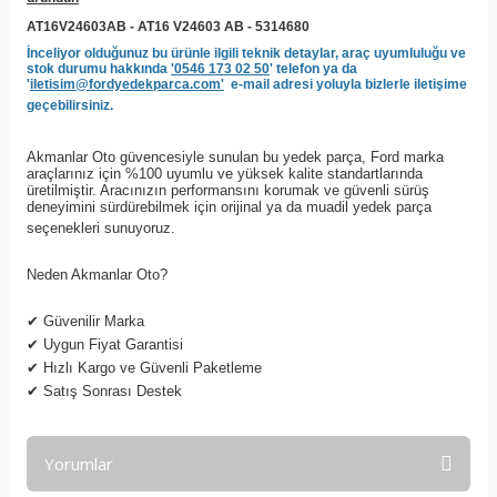
AT16V24603AB - AT16 V24603 AB - 5314680
İnceliyor olduğunuz bu ürünle ilgili teknik detaylar, araç uyumluluğu ve
stok durumu hakkında
'0546 173 02 50
' telefon ya da
'
iletisim@fordyedekparca.com'
e-mail adresi yoluyla bizlerle iletişime
geçebilirsiniz.
Akmanlar Oto güvencesiyle sunulan bu yedek parça, Ford marka
araçlarınız için %100 uyumlu ve yüksek kalite standartlarında
üretilmiştir. Aracınızın performansını korumak ve güvenli sürüş
deneyimini sürdürebilmek için orijinal ya da muadil yedek parça
seçenekleri sunuyoruz.
Neden Akmanlar Oto?
✔
Güvenilir Marka
✔
Uygun Fiyat Garantisi
✔
Hızlı Kargo ve Güvenli Paketleme
✔
Satış Sonrası Destek
Yorumlar