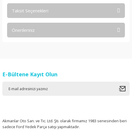
Taksit Seçenekleri
Bu ürüne ilk yorumu siz yapın!
Önerileriniz
Yorum Yaz
Bu ürünün fiyat bilgisi, resim, ürün açıklamalarında ve diğer
konularda yetersiz gördüğünüz noktaları öneri formunu
kullanarak tarafımıza iletebilirsiniz.
Görüş ve önerileriniz için teşekkür ederiz.
E-Bültene Kayıt Olun
Ürün resmi kalitesiz, bozuk veya görüntülenemiyor.
Ürün açıklamasında eksik bilgiler bulunuyor.
Ürün bilgilerinde hatalar bulunuyor.
Ürün fiyatı diğer sitelerden daha pahalı.
Bu ürüne benzer farklı alternatifler olmalı.
Akmanlar Oto San. ve Tic. Ltd. Şti. olarak firmamız 1983 senesinden beri
sadece Ford Yedek Parça satışı yapmaktadır.