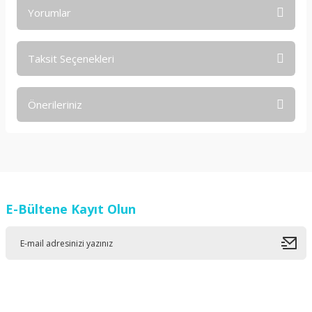
Yorumlar
Taksit Seçenekleri
Bu ürüne ilk yorumu siz yapın!
Önerileriniz
Yorum Yaz
Bu ürünün fiyat bilgisi, resim, ürün açıklamalarında ve diğer
konularda yetersiz gördüğünüz noktaları öneri formunu
kullanarak tarafımıza iletebilirsiniz.
Görüş ve önerileriniz için teşekkür ederiz.
E-Bültene Kayıt Olun
Ürün resmi kalitesiz, bozuk veya görüntülenemiyor.
Ürün açıklamasında eksik bilgiler bulunuyor.
Ürün bilgilerinde hatalar bulunuyor.
Ürün fiyatı diğer sitelerden daha pahalı.
Bu ürüne benzer farklı alternatifler olmalı.