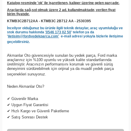
Katalog resminde 'ok' ile işaretlenen, kaliper üzerine gelen parçadır.
Araçlarda sağ-sol olmak üzere 2 ad. kullanılmaktadır, verilen fiyat
birim fiyatıdır.
KTMB3C2B712AA - KTMB3C 2B712 AA - 2530395
İnceliyor olduğunuz bu ürünle ilgili teknik detaylar, araç uyumluluğu ve
stok durumu hakkında
'0546 173 02 50
' telefon ya da
'
iletisim@fordyedekparca.com'
e-mail adresi yoluyla bizlerle iletişime
geçebilirsiniz.
Akmanlar Oto güvencesiyle sunulan bu yedek parça, Ford marka
araçlarınız için %100 uyumlu ve yüksek kalite standartlarında
üretilmiştir. Aracınızın performansını korumak ve güvenli sürüş
deneyimini sürdürebilmek için orijinal ya da muadil yedek parça
seçenekleri sunuyoruz.
Neden Akmanlar Oto?
✔
Güvenilir Marka
✔
Uygun Fiyat Garantisi
✔
Hızlı Kargo ve Güvenli Paketleme
✔
Satış Sonrası Destek