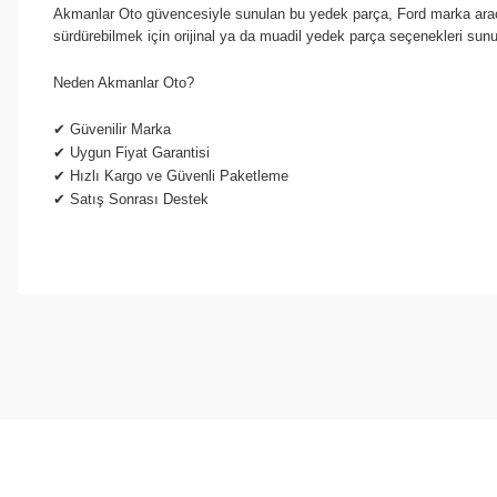
Akmanlar Oto güvencesiyle sunulan bu yedek parça, Ford marka araçla
sürdürebilmek için orijinal ya da muadil yedek parça seçenekleri sun
Neden Akmanlar Oto?
✔
Güvenilir Marka
✔
Uygun Fiyat Garantisi
✔
Hızlı Kargo ve Güvenli Paketleme
✔
Satış Sonrası Destek
Bu ürünün fiyat bilgisi, resim, ürün açıklamalarında ve diğer konul
Görüş ve önerileriniz için teşekkür ederiz.
Ürün resmi kalitesiz, bozuk veya görüntülenemiyor.
Ürün açıklamasında eksik bilgiler bulunuyor.
Ürün bilgilerinde hatalar bulunuyor.
Ürün fiyatı diğer sitelerden daha pahalı.
Bu ürüne benzer farklı alternatifler olmalı.