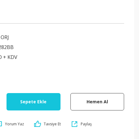
ORJ
282BB
D + KDV
Sepete Ekle
Hemen Al
Yorum Yaz
Tavsiye Et
Paylaş