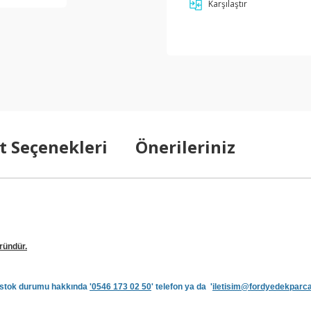
Karşılaştır
t Seçenekleri
Önerileriniz
üründür.
ve stok durumu hakkında
'0546 173 02 50
' telefon ya da '
iletisim@fordyedekparc