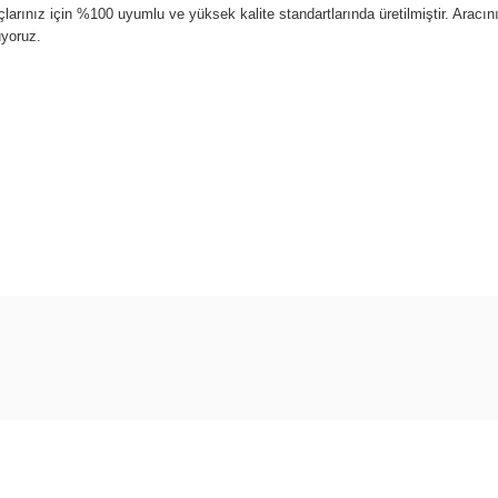
rınız için %100 uyumlu ve yüksek kalite standartlarında üretilmiştir. Aracı
uyoruz.
arda yetersiz gördüğünüz noktaları öneri formunu kullanarak tarafımıza ilet
Bu ürüne ilk yorumu siz yapın!
Yorum Yaz