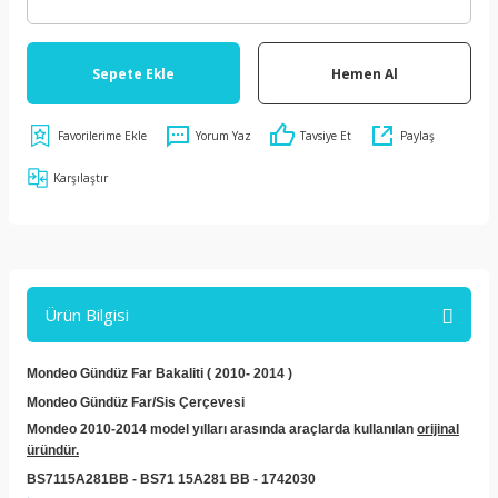
Sepete Ekle
Hemen Al
Yorum Yaz
Tavsiye Et
Paylaş
Karşılaştır
Ürün Bilgisi
Mondeo Gündüz Far Bakaliti ( 2010- 2014 )
Mondeo Gündüz Far/Sis Çerçevesi
Mondeo 2010-2014 model yılları arasında araçlarda kullanılan
orijinal
üründür.
BS7115A281BB - BS71 15A281 BB - 1742030