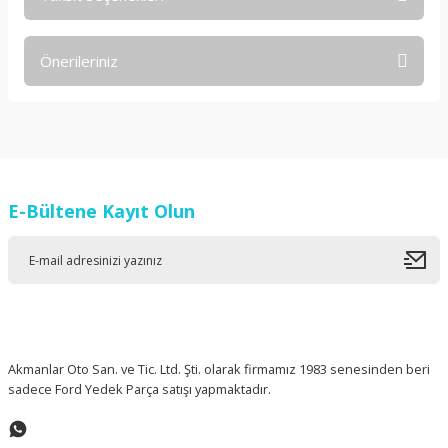
Bu ürüne ilk yorumu siz yapın!
Önerileriniz
Yorum Yaz
Bu ürünün fiyat bilgisi, resim, ürün açıklamalarında ve diğer
konularda yetersiz gördüğünüz noktaları öneri formunu
kullanarak tarafımıza iletebilirsiniz.
Görüş ve önerileriniz için teşekkür ederiz.
E-Bültene Kayıt Olun
Ürün resmi kalitesiz, bozuk veya görüntülenemiyor.
Ürün açıklamasında eksik bilgiler bulunuyor.
Ürün bilgilerinde hatalar bulunuyor.
Ürün fiyatı diğer sitelerden daha pahalı.
Bu ürüne benzer farklı alternatifler olmalı.
Akmanlar Oto San. ve Tic. Ltd. Şti. olarak firmamız 1983 senesinden beri
sadece Ford Yedek Parça satışı yapmaktadır.