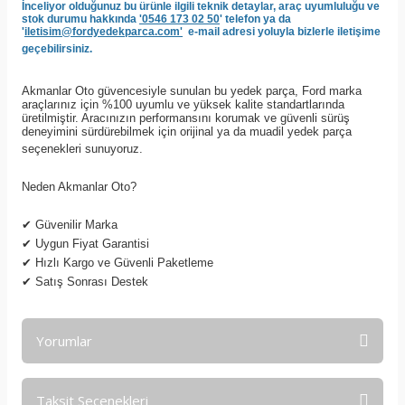
İnceliyor olduğunuz bu ürünle ilgili teknik detaylar, araç uyumluluğu ve
stok durumu hakkında
'0546 173 02 50
' telefon ya da
'
iletisim@fordyedekparca.com'
e-mail adresi yoluyla bizlerle iletişime
geçebilirsiniz.
Akmanlar Oto güvencesiyle sunulan bu yedek parça, Ford marka
araçlarınız için %100 uyumlu ve yüksek kalite standartlarında
üretilmiştir. Aracınızın performansını korumak ve güvenli sürüş
deneyimini sürdürebilmek için orijinal ya da muadil yedek parça
seçenekleri sunuyoruz.
Neden Akmanlar Oto?
✔
Güvenilir Marka
✔
Uygun Fiyat Garantisi
✔
Hızlı Kargo ve Güvenli Paketleme
✔
Satış Sonrası Destek
Yorumlar
Taksit Seçenekleri