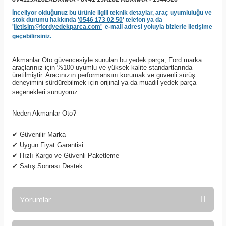
İnceliyor olduğunuz bu ürünle ilgili teknik detaylar, araç uyumluluğu ve
stok durumu hakkında
'0546 173 02 50
' telefon ya da
'
iletisim@fordyedekparca.com'
e-mail adresi yoluyla bizlerle iletişime
geçebilirsiniz.
Akmanlar Oto güvencesiyle sunulan bu yedek parça, Ford marka
araçlarınız için %100 uyumlu ve yüksek kalite standartlarında
üretilmiştir. Aracınızın performansını korumak ve güvenli sürüş
deneyimini sürdürebilmek için orijinal ya da muadil yedek parça
seçenekleri sunuyoruz.
Neden Akmanlar Oto?
✔
Güvenilir Marka
✔
Uygun Fiyat Garantisi
✔
Hızlı Kargo ve Güvenli Paketleme
✔
Satış Sonrası Destek
Yorumlar