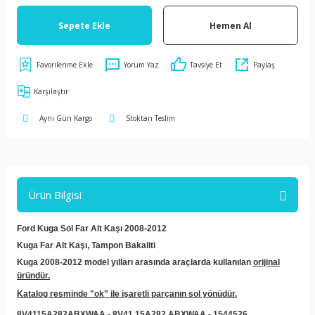
Sepete Ekle
Hemen Al
Yorum Yaz
Tavsiye Et
Paylaş
Karşılaştır
Aynı Gün Kargo
Stoktan Teslim
Ürün Bilgisi
Ford Kuga Sol Far Alt Kaşı 2008-2012
Kuga Far Alt Kaşı, Tampon Bakaliti
Kuga 2008-2012 model yılları arasında araçlarda kullanılan
orijinal
üründür.
Katalog resminde "ok" ile işaretli parçanın sol yönüdür.
8V4115A282ABXWAA - 8V41 15A282 ABXWAA - 1544526