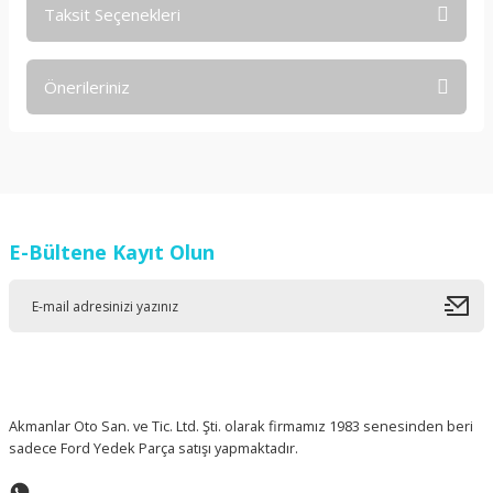
Taksit Seçenekleri
Bu ürüne ilk yorumu siz yapın!
Önerileriniz
Yorum Yaz
Bu ürünün fiyat bilgisi, resim, ürün açıklamalarında ve diğer
konularda yetersiz gördüğünüz noktaları öneri formunu
kullanarak tarafımıza iletebilirsiniz.
Görüş ve önerileriniz için teşekkür ederiz.
E-Bültene Kayıt Olun
Ürün resmi kalitesiz, bozuk veya görüntülenemiyor.
Ürün açıklamasında eksik bilgiler bulunuyor.
Ürün bilgilerinde hatalar bulunuyor.
Ürün fiyatı diğer sitelerden daha pahalı.
Bu ürüne benzer farklı alternatifler olmalı.
Akmanlar Oto San. ve Tic. Ltd. Şti. olarak firmamız 1983 senesinden beri
sadece Ford Yedek Parça satışı yapmaktadır.