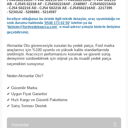
FV44S02216BA - FV44 S02216 BA -
FV44S02216AB - FV44 S02216
AB - CJ54S 02216 AF - CJ54S02216AF -
2348907 -
CJ54S02216AD
- CJ54 S02216 AD - CJ54 S02216 AE - CJ54S02216AE - 2217395
- 5234142 - 5206881 - 5214597
İnceliyor olduğunuz bu ürünle ilgili teknik detaylar, araç uyumluluğu ve
stok durumu hakkında
'0546 173 02 50
' telefon ya da
'
iletisim@fordyedekparca.com'
e-mail adresi yoluyla bizlerle iletişime
geçebilirsiniz.
Akmanlar Oto güvencesiyle sunulan bu yedek parça, Ford marka
araçlarınız için %100 uyumlu ve yüksek kalite standartlarında
üretilmiştir. Aracınızın performansını korumak ve güvenli sürüş
deneyimini sürdürebilmek için orijinal ya da muadil yedek parça
seçenekleri sunuyoruz.
Neden Akmanlar Oto?
✔
Güvenilir Marka
✔
Uygun Fiyat Garantisi
✔
Hızlı Kargo ve Güvenli Paketleme
✔
Satış Sonrası Destek
Yorumlar