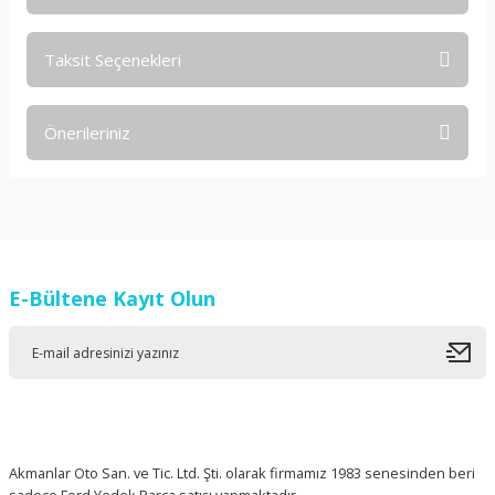
Taksit Seçenekleri
Bu ürüne ilk yorumu siz yapın!
Önerileriniz
Yorum Yaz
Bu ürünün fiyat bilgisi, resim, ürün açıklamalarında ve diğer
konularda yetersiz gördüğünüz noktaları öneri formunu
kullanarak tarafımıza iletebilirsiniz.
Görüş ve önerileriniz için teşekkür ederiz.
E-Bültene Kayıt Olun
Ürün resmi kalitesiz, bozuk veya görüntülenemiyor.
Ürün açıklamasında eksik bilgiler bulunuyor.
Ürün bilgilerinde hatalar bulunuyor.
Ürün fiyatı diğer sitelerden daha pahalı.
Bu ürüne benzer farklı alternatifler olmalı.
Akmanlar Oto San. ve Tic. Ltd. Şti. olarak firmamız 1983 senesinden beri