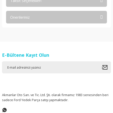
Taksit Seçenekleri
Bu ürüne ilk yorumu siz yapın!
Önerileriniz
Yorum Yaz
Bu ürünün fiyat bilgisi, resim, ürün açıklamalarında ve diğer
konularda yetersiz gördüğünüz noktaları öneri formunu
kullanarak tarafımıza iletebilirsiniz.
Görüş ve önerileriniz için teşekkür ederiz.
E-Bültene Kayıt Olun
Ürün resmi kalitesiz, bozuk veya görüntülenemiyor.
Ürün açıklamasında eksik bilgiler bulunuyor.
Ürün bilgilerinde hatalar bulunuyor.
Ürün fiyatı diğer sitelerden daha pahalı.
Bu ürüne benzer farklı alternatifler olmalı.
Akmanlar Oto San. ve Tic. Ltd. Şti. olarak firmamız 1983 senesinden beri
sadece Ford Yedek Parça satışı yapmaktadır.