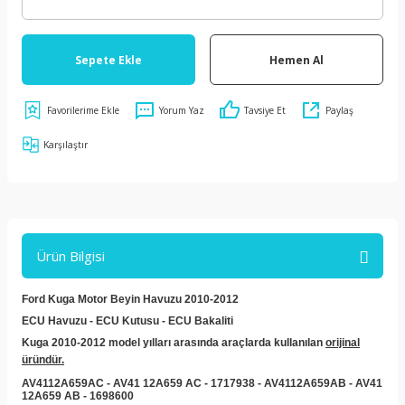
Sepete Ekle
Hemen Al
Yorum Yaz
Tavsiye Et
Paylaş
Karşılaştır
Ürün Bilgisi
Ford Kuga Motor Beyin Havuzu 2010-2012
ECU Havuzu - ECU Kutusu - ECU Bakaliti
Kuga 2010-2012 model yılları arasında araçlarda kullanılan
orijinal
üründür.
AV4112A659AC - AV41 12A659 AC - 1717938 - AV4112A659AB - AV41
12A659 AB - 1698600