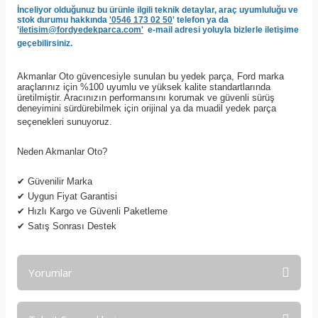
İnceliyor olduğunuz bu ürünle ilgili teknik detaylar, araç uyumluluğu ve
stok durumu hakkında
'0546 173 02 50
' telefon ya da
'
iletisim@fordyedekparca.com'
e-mail adresi yoluyla bizlerle iletişime
geçebilirsiniz.
Akmanlar Oto güvencesiyle sunulan bu yedek parça, Ford marka
araçlarınız için %100 uyumlu ve yüksek kalite standartlarında
üretilmiştir. Aracınızın performansını korumak ve güvenli sürüş
deneyimini sürdürebilmek için orijinal ya da muadil yedek parça
seçenekleri sunuyoruz.
Neden Akmanlar Oto?
✔
Güvenilir Marka
✔
Uygun Fiyat Garantisi
✔
Hızlı Kargo ve Güvenli Paketleme
✔
Satış Sonrası Destek
Yorumlar