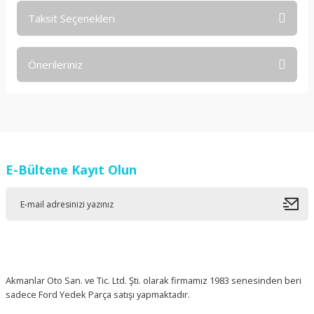
Taksit Seçenekleri
Bu ürüne ilk yorumu siz yapın!
Önerileriniz
Yorum Yaz
Bu ürünün fiyat bilgisi, resim, ürün açıklamalarında ve diğer
konularda yetersiz gördüğünüz noktaları öneri formunu
kullanarak tarafımıza iletebilirsiniz.
Görüş ve önerileriniz için teşekkür ederiz.
E-Bültene Kayıt Olun
Ürün resmi kalitesiz, bozuk veya görüntülenemiyor.
Ürün açıklamasında eksik bilgiler bulunuyor.
Ürün bilgilerinde hatalar bulunuyor.
Ürün fiyatı diğer sitelerden daha pahalı.
Bu ürüne benzer farklı alternatifler olmalı.
Akmanlar Oto San. ve Tic. Ltd. Şti. olarak firmamız 1983 senesinden beri
sadece Ford Yedek Parça satışı yapmaktadır.