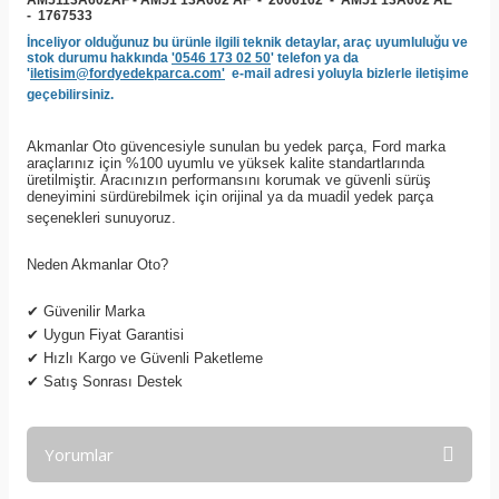
AM5113A602AF
-
AM51 13A602 AF - 2006162 - AM51 13A602 AE
- 1767533
İnceliyor olduğunuz bu ürünle ilgili teknik detaylar, araç uyumluluğu ve
stok durumu hakkında
'0546 173 02 50
' telefon ya da
'
iletisim@fordyedekparca.com'
e-mail adresi yoluyla bizlerle iletişime
geçebilirsiniz.
Akmanlar Oto güvencesiyle sunulan bu yedek parça, Ford marka
araçlarınız için %100 uyumlu ve yüksek kalite standartlarında
üretilmiştir. Aracınızın performansını korumak ve güvenli sürüş
deneyimini sürdürebilmek için orijinal ya da muadil yedek parça
seçenekleri sunuyoruz.
Neden Akmanlar Oto?
✔
Güvenilir Marka
✔
Uygun Fiyat Garantisi
✔
Hızlı Kargo ve Güvenli Paketleme
✔
Satış Sonrası Destek
Yorumlar