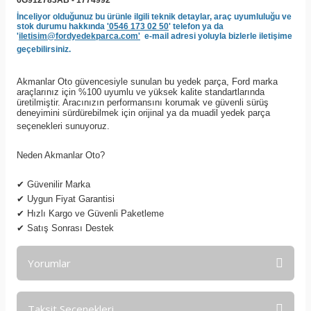
6G912783AB - 1774992
İnceliyor olduğunuz bu ürünle ilgili teknik detaylar, araç uyumluluğu ve
stok durumu hakkında
'0546 173 02 50
' telefon ya da
'
iletisim@fordyedekparca.com'
e-mail adresi yoluyla bizlerle iletişime
geçebilirsiniz.
Akmanlar Oto güvencesiyle sunulan bu yedek parça, Ford marka
araçlarınız için %100 uyumlu ve yüksek kalite standartlarında
üretilmiştir. Aracınızın performansını korumak ve güvenli sürüş
deneyimini sürdürebilmek için orijinal ya da muadil yedek parça
seçenekleri sunuyoruz.
Neden Akmanlar Oto?
✔
Güvenilir Marka
✔
Uygun Fiyat Garantisi
✔
Hızlı Kargo ve Güvenli Paketleme
✔
Satış Sonrası Destek
Yorumlar
Taksit Seçenekleri