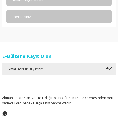
Bu ürüne ilk yorumu siz yapın!
Önerileriniz
Yorum Yaz
Bu ürünün fiyat bilgisi, resim, ürün açıklamalarında ve diğer
konularda yetersiz gördüğünüz noktaları öneri formunu
kullanarak tarafımıza iletebilirsiniz.
Görüş ve önerileriniz için teşekkür ederiz.
E-Bültene Kayıt Olun
Ürün resmi kalitesiz, bozuk veya görüntülenemiyor.
Ürün açıklamasında eksik bilgiler bulunuyor.
Ürün bilgilerinde hatalar bulunuyor.
Ürün fiyatı diğer sitelerden daha pahalı.
Bu ürüne benzer farklı alternatifler olmalı.
Akmanlar Oto San. ve Tic. Ltd. Şti. olarak firmamız 1983 senesinden beri
sadece Ford Yedek Parça satışı yapmaktadır.