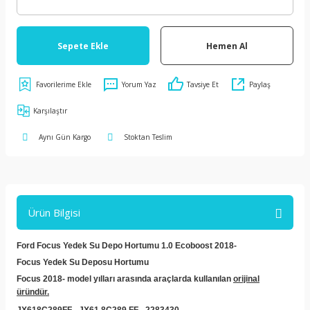
Sepete Ekle
Hemen Al
Yorum Yaz
Tavsiye Et
Paylaş
Karşılaştır
Aynı Gün Kargo
Stoktan Teslim
Ürün Bilgisi
Ford Focus Yedek Su Depo Hortumu 1.0 Ecoboost 2018-
Focus Yedek Su Deposu Hortumu
Focus 2018- model yılları arasında araçlarda kullanılan
orijinal
üründür.