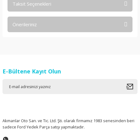
Taksit Seçenekleri
Bu ürüne ilk yorumu siz yapın!
Önerileriniz
Yorum Yaz
Bu ürünün fiyat bilgisi, resim, ürün açıklamalarında ve diğer
konularda yetersiz gördüğünüz noktaları öneri formunu
kullanarak tarafımıza iletebilirsiniz.
Görüş ve önerileriniz için teşekkür ederiz.
E-Bültene Kayıt Olun
Ürün resmi kalitesiz, bozuk veya görüntülenemiyor.
Ürün açıklamasında eksik bilgiler bulunuyor.
Ürün bilgilerinde hatalar bulunuyor.
Ürün fiyatı diğer sitelerden daha pahalı.
Bu ürüne benzer farklı alternatifler olmalı.
Akmanlar Oto San. ve Tic. Ltd. Şti. olarak firmamız 1983 senesinden beri
sadece Ford Yedek Parça satışı yapmaktadır.