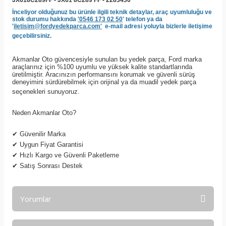
JX618C289FF - JX61 8C289 FF - 2283430
İnceliyor olduğunuz bu ürünle ilgili teknik detaylar, araç uyumluluğu ve
stok durumu hakkında
'0546 173 02 50
' telefon ya da
'
iletisim@fordyedekparca.com'
e-mail adresi yoluyla bizlerle iletişime
geçebilirsiniz.
Akmanlar Oto güvencesiyle sunulan bu yedek parça, Ford marka
araçlarınız için %100 uyumlu ve yüksek kalite standartlarında
üretilmiştir. Aracınızın performansını korumak ve güvenli sürüş
deneyimini sürdürebilmek için orijinal ya da muadil yedek parça
seçenekleri sunuyoruz.
Neden Akmanlar Oto?
✔
Güvenilir Marka
✔
Uygun Fiyat Garantisi
✔
Hızlı Kargo ve Güvenli Paketleme
✔
Satış Sonrası Destek
Yorumlar