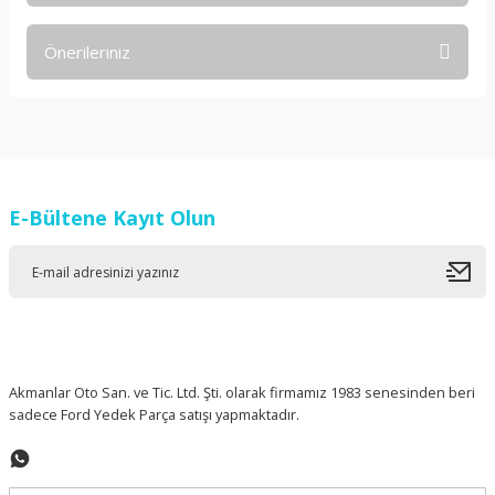
Önerileriniz
Yorum Yaz
Bu ürünün fiyat bilgisi, resim, ürün açıklamalarında ve diğer
konularda yetersiz gördüğünüz noktaları öneri formunu
kullanarak tarafımıza iletebilirsiniz.
Görüş ve önerileriniz için teşekkür ederiz.
E-Bültene Kayıt Olun
Ürün resmi kalitesiz, bozuk veya görüntülenemiyor.
Ürün açıklamasında eksik bilgiler bulunuyor.
Ürün bilgilerinde hatalar bulunuyor.
Ürün fiyatı diğer sitelerden daha pahalı.
Bu ürüne benzer farklı alternatifler olmalı.
Akmanlar Oto San. ve Tic. Ltd. Şti. olarak firmamız 1983 senesinden beri
sadece Ford Yedek Parça satışı yapmaktadır.