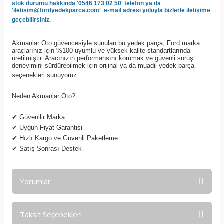
stok durumu hakkında
'0546 173 02 50
' telefon ya da
'
iletisim@fordyedekparca.com'
e-mail adresi yoluyla bizlerle iletişime
geçebilirsiniz.
Akmanlar Oto güvencesiyle sunulan bu yedek parça, Ford marka
araçlarınız için %100 uyumlu ve yüksek kalite standartlarında
üretilmiştir. Aracınızın performansını korumak ve güvenli sürüş
deneyimini sürdürebilmek için orijinal ya da muadil yedek parça
seçenekleri sunuyoruz.
Neden Akmanlar Oto?
✔
Güvenilir Marka
✔
Uygun Fiyat Garantisi
✔
Hızlı Kargo ve Güvenli Paketleme
✔
Satış Sonrası Destek
Yorumlar
Taksit Seçenekleri
Bu ürüne ilk yorumu siz yapın!