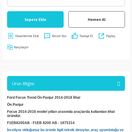
Sepete Ekle
Hemen Al
Yorum Yaz
Tavsiye Et
Paylaş
Karşılaştır
Ürün Bilgisi
Ford Focus Trend Ön Panjur 2014-2018 İthal
Ön Panjur
Focus 2014-2018 model yılları arasında araçlarda kullanılan ithal
üründür.
F1EB8200AB - F1EB 8200 AB -
1875314
İnceliyor olduğunuz bu ürünle ilgili teknik detaylar, araç uyumluluğu ve