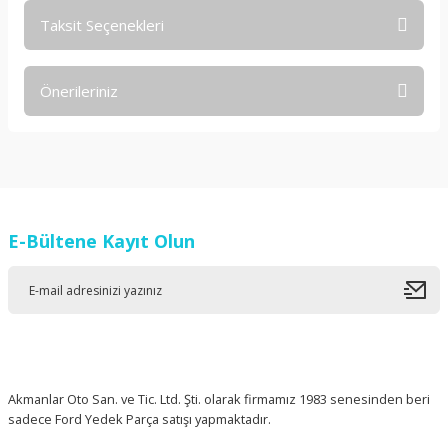
Taksit Seçenekleri
Bu ürüne ilk yorumu siz yapın!
Önerileriniz
Yorum Yaz
Bu ürünün fiyat bilgisi, resim, ürün açıklamalarında ve diğer
konularda yetersiz gördüğünüz noktaları öneri formunu
kullanarak tarafımıza iletebilirsiniz.
Görüş ve önerileriniz için teşekkür ederiz.
E-Bültene Kayıt Olun
Ürün resmi kalitesiz, bozuk veya görüntülenemiyor.
Ürün açıklamasında eksik bilgiler bulunuyor.
Ürün bilgilerinde hatalar bulunuyor.
Ürün fiyatı diğer sitelerden daha pahalı.
Bu ürüne benzer farklı alternatifler olmalı.
Akmanlar Oto San. ve Tic. Ltd. Şti. olarak firmamız 1983 senesinden beri
sadece Ford Yedek Parça satışı yapmaktadır.