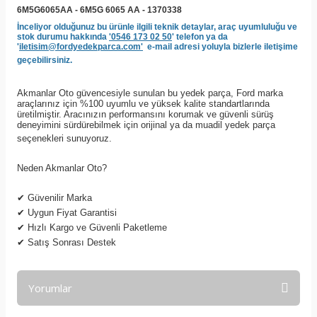
6M5G6065AA - 6M5G 6065 AA - 1370338
İnceliyor olduğunuz bu ürünle ilgili teknik detaylar, araç uyumluluğu ve
stok durumu hakkında
'0546 173 02 50
' telefon ya da
'
iletisim@fordyedekparca.com'
e-mail adresi yoluyla bizlerle iletişime
geçebilirsiniz.
Akmanlar Oto güvencesiyle sunulan bu yedek parça, Ford marka
araçlarınız için %100 uyumlu ve yüksek kalite standartlarında
üretilmiştir. Aracınızın performansını korumak ve güvenli sürüş
deneyimini sürdürebilmek için orijinal ya da muadil yedek parça
seçenekleri sunuyoruz.
Neden Akmanlar Oto?
✔
Güvenilir Marka
✔
Uygun Fiyat Garantisi
✔
Hızlı Kargo ve Güvenli Paketleme
✔
Satış Sonrası Destek
Yorumlar