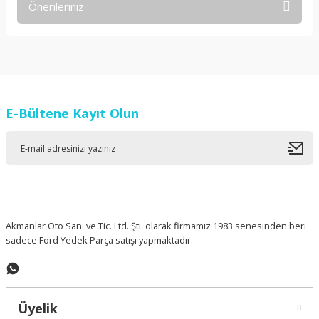
Önerileriniz
Yorum Yaz
Bu ürünün fiyat bilgisi, resim, ürün açıklamalarında ve diğer
konularda yetersiz gördüğünüz noktaları öneri formunu
kullanarak tarafımıza iletebilirsiniz.
Görüş ve önerileriniz için teşekkür ederiz.
E-Bültene Kayıt Olun
Ürün resmi kalitesiz, bozuk veya görüntülenemiyor.
Ürün açıklamasında eksik bilgiler bulunuyor.
Ürün bilgilerinde hatalar bulunuyor.
Ürün fiyatı diğer sitelerden daha pahalı.
Bu ürüne benzer farklı alternatifler olmalı.
Akmanlar Oto San. ve Tic. Ltd. Şti. olarak firmamız 1983 senesinden beri
sadece Ford Yedek Parça satışı yapmaktadır.
Gönder
Üyelik