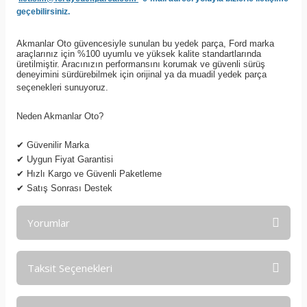
geçebilirsiniz.
Akmanlar Oto güvencesiyle sunulan bu yedek parça, Ford marka
araçlarınız için %100 uyumlu ve yüksek kalite standartlarında
üretilmiştir. Aracınızın performansını korumak ve güvenli sürüş
deneyimini sürdürebilmek için orijinal ya da muadil yedek parça
seçenekleri sunuyoruz.
Neden Akmanlar Oto?
✔
Güvenilir Marka
✔
Uygun Fiyat Garantisi
✔
Hızlı Kargo ve Güvenli Paketleme
✔
Satış Sonrası Destek
Yorumlar
Taksit Seçenekleri
Bu ürüne ilk yorumu siz yapın!