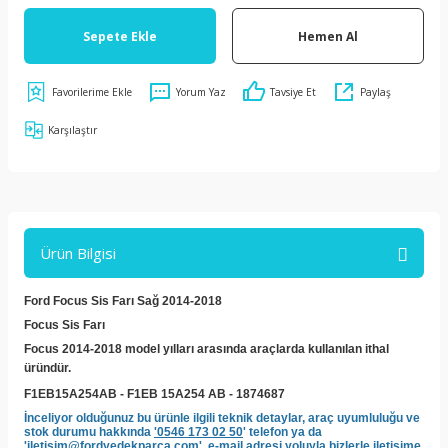
Sepete Ekle
Hemen Al
Yorum Yaz
Tavsiye Et
Paylaş
Karşılaştır
Ürün Bilgisi
Ford Focus Sis Farı Sağ 2014-2018
Focus Sis Farı
Focus 2014-2018 model yılları arasında araçlarda kullanılan ithal
üründür.
F1EB15A254AB - F1EB 15A254 AB - 1874687
İnceliyor olduğunuz bu ürünle ilgili teknik detaylar, araç uyumluluğu ve
stok durumu hakkında
'0546 173 02 50
' telefon ya da
'
iletisim@fordyedekparca.com'
e-mail adresi yoluyla bizlerle iletişime