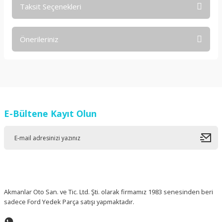
Taksit Seçenekleri
Bu ürüne ilk yorumu siz yapın!
Önerileriniz
Yorum Yaz
Bu ürünün fiyat bilgisi, resim, ürün açıklamalarında ve diğer
konularda yetersiz gördüğünüz noktaları öneri formunu
kullanarak tarafımıza iletebilirsiniz.
Görüş ve önerileriniz için teşekkür ederiz.
E-Bültene Kayıt Olun
Ürün resmi kalitesiz, bozuk veya görüntülenemiyor.
Ürün açıklamasında eksik bilgiler bulunuyor.
Ürün bilgilerinde hatalar bulunuyor.
Ürün fiyatı diğer sitelerden daha pahalı.
Bu ürüne benzer farklı alternatifler olmalı.
Akmanlar Oto San. ve Tic. Ltd. Şti. olarak firmamız 1983 senesinden beri
sadece Ford Yedek Parça satışı yapmaktadır.