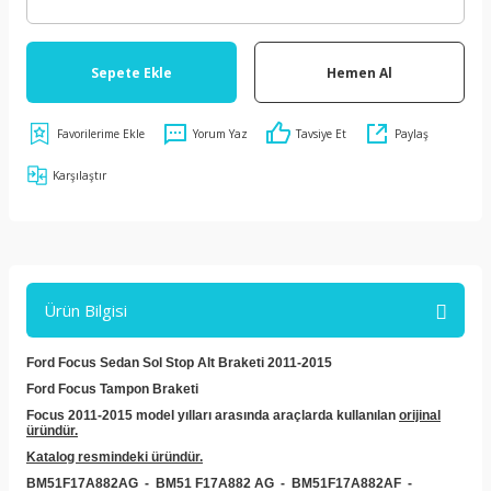
Sepete Ekle
Hemen Al
Yorum Yaz
Tavsiye Et
Paylaş
Karşılaştır
Ürün Bilgisi
Ford Focus Sedan Sol Stop Alt Braketi 2011-2015
Ford Focus Tampon Braketi
Focus 2011-2015 model yılları arasında araçlarda kullanılan
orijinal
üründür.
Katalog resmindeki üründür.
BM51F17A882AG - BM51 F17A882 AG - BM51F17A882AF -