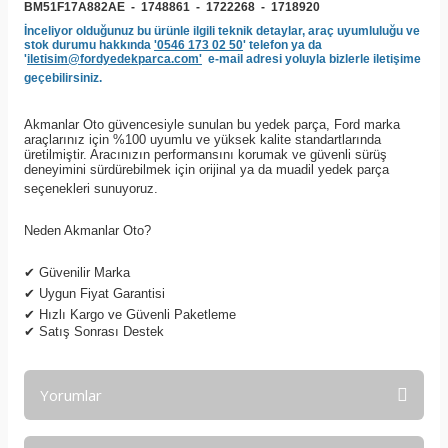
BM51F17A882AE -
1748861 -
1722268
-
1718920
İnceliyor olduğunuz bu ürünle ilgili teknik detaylar, araç uyumluluğu ve
stok durumu hakkında
'0546 173 02 50
' telefon ya da
'
iletisim@fordyedekparca.com'
e-mail adresi yoluyla bizlerle iletişime
geçebilirsiniz.
Akmanlar Oto güvencesiyle sunulan bu yedek parça, Ford marka
araçlarınız için %100 uyumlu ve yüksek kalite standartlarında
üretilmiştir. Aracınızın performansını korumak ve güvenli sürüş
deneyimini sürdürebilmek için orijinal ya da muadil yedek parça
seçenekleri sunuyoruz.
Neden Akmanlar Oto?
✔
Güvenilir Marka
✔
Uygun Fiyat Garantisi
✔
Hızlı Kargo ve Güvenli Paketleme
✔
Satış Sonrası Destek
Yorumlar