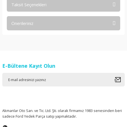
Taksit Seçenekleri
Bu ürüne ilk yorumu siz yapın!
Önerileriniz
Yorum Yaz
Bu ürünün fiyat bilgisi, resim, ürün açıklamalarında ve diğer
konularda yetersiz gördüğünüz noktaları öneri formunu
kullanarak tarafımıza iletebilirsiniz.
Görüş ve önerileriniz için teşekkür ederiz.
E-Bültene Kayıt Olun
Ürün resmi kalitesiz, bozuk veya görüntülenemiyor.
Ürün açıklamasında eksik bilgiler bulunuyor.
Ürün bilgilerinde hatalar bulunuyor.
Ürün fiyatı diğer sitelerden daha pahalı.
Bu ürüne benzer farklı alternatifler olmalı.
Akmanlar Oto San. ve Tic. Ltd. Şti. olarak firmamız 1983 senesinden beri
sadece Ford Yedek Parça satışı yapmaktadır.