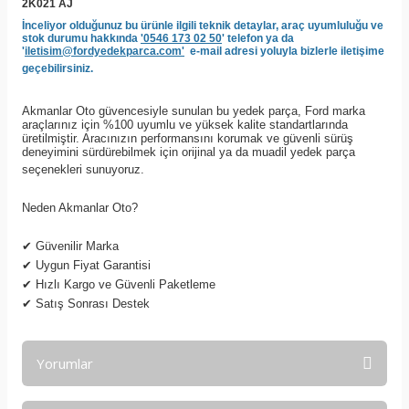
2K021 AJ
İnceliyor olduğunuz bu ürünle ilgili teknik detaylar, araç uyumluluğu ve
stok durumu hakkında
'0546 173 02 50
' telefon ya da
'
iletisim@fordyedekparca.com'
e-mail adresi yoluyla bizlerle iletişime
geçebilirsiniz.
Akmanlar Oto güvencesiyle sunulan bu yedek parça, Ford marka
araçlarınız için %100 uyumlu ve yüksek kalite standartlarında
üretilmiştir. Aracınızın performansını korumak ve güvenli sürüş
deneyimini sürdürebilmek için orijinal ya da muadil yedek parça
seçenekleri sunuyoruz.
Neden Akmanlar Oto?
✔
Güvenilir Marka
✔
Uygun Fiyat Garantisi
✔
Hızlı Kargo ve Güvenli Paketleme
✔
Satış Sonrası Destek
Yorumlar