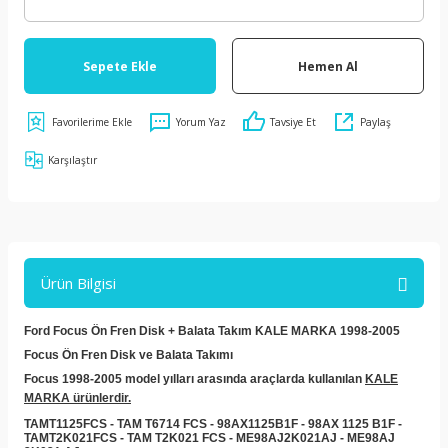
Sepete Ekle
Hemen Al
Yorum Yaz
Tavsiye Et
Paylaş
Karşılaştır
Ürün Bilgisi
Ford Focus Ön Fren Disk + Balata Takım KALE MARKA 1998-2005
Focus Ön Fren Disk ve Balata Takımı
Focus 1998-2005 model yılları arasında araçlarda kullanılan
KALE
MARKA ürünlerdir.
TAMT1125FCS - TAM T6714 FCS - 98AX1125B1F - 98AX 1125 B1F -
TAMT2K021FCS - TAM T2K021 FCS - ME98AJ2K021AJ -
ME98AJ