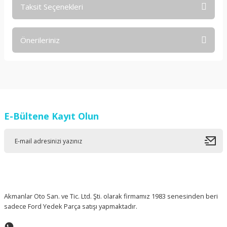
Taksit Seçenekleri
Bu ürüne ilk yorumu siz yapın!
Önerileriniz
Yorum Yaz
Bu ürünün fiyat bilgisi, resim, ürün açıklamalarında ve diğer
konularda yetersiz gördüğünüz noktaları öneri formunu
kullanarak tarafımıza iletebilirsiniz.
Görüş ve önerileriniz için teşekkür ederiz.
E-Bültene Kayıt Olun
Ürün resmi kalitesiz, bozuk veya görüntülenemiyor.
Ürün açıklamasında eksik bilgiler bulunuyor.
Ürün bilgilerinde hatalar bulunuyor.
Ürün fiyatı diğer sitelerden daha pahalı.
Bu ürüne benzer farklı alternatifler olmalı.
Akmanlar Oto San. ve Tic. Ltd. Şti. olarak firmamız 1983 senesinden beri
sadece Ford Yedek Parça satışı yapmaktadır.