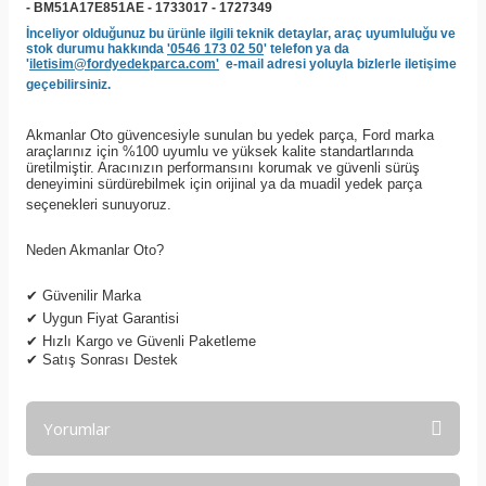
- BM51A17E851AE - 1733017 - 1727349
İnceliyor olduğunuz bu ürünle ilgili teknik detaylar, araç uyumluluğu ve
stok durumu hakkında
'0546 173 02 50
' telefon ya da
'
iletisim@fordyedekparca.com'
e-mail adresi yoluyla bizlerle iletişime
geçebilirsiniz.
Akmanlar Oto güvencesiyle sunulan bu yedek parça, Ford marka
araçlarınız için %100 uyumlu ve yüksek kalite standartlarında
üretilmiştir. Aracınızın performansını korumak ve güvenli sürüş
deneyimini sürdürebilmek için orijinal ya da muadil yedek parça
seçenekleri sunuyoruz.
Neden Akmanlar Oto?
✔
Güvenilir Marka
✔
Uygun Fiyat Garantisi
✔
Hızlı Kargo ve Güvenli Paketleme
✔
Satış Sonrası Destek
Yorumlar