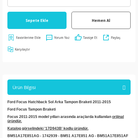
Sepete Ekle
Hemen Al
Yorum Yaz
Tavsiye Et
Paylaş
Karşılaştır
Ürün Bilgisi
Ford Focus Hatchback Sol Arka Tampon Braketi 2011-2015
Ford Focus Tampon Braketi
Focus 2011-2015 model yılları arasında araçlarda kullanılan
orijinal
üründür.
Katalog görselindeki '17D943B' kodlu üründür.
BM51A17E851AG -
1742939 - BM51 A17E851 AG - BM51A17E851AF