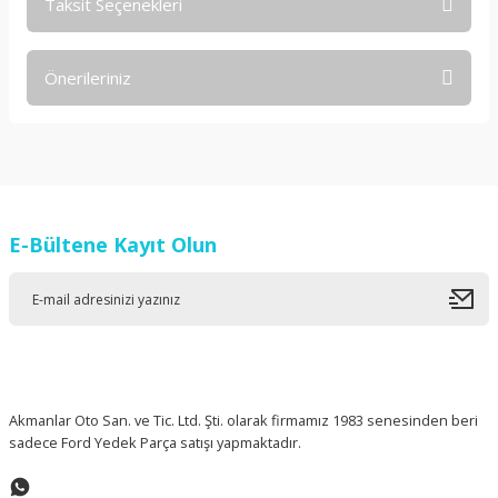
Taksit Seçenekleri
Bu ürüne ilk yorumu siz yapın!
Önerileriniz
Yorum Yaz
Bu ürünün fiyat bilgisi, resim, ürün açıklamalarında ve diğer
konularda yetersiz gördüğünüz noktaları öneri formunu
kullanarak tarafımıza iletebilirsiniz.
Görüş ve önerileriniz için teşekkür ederiz.
E-Bültene Kayıt Olun
Ürün resmi kalitesiz, bozuk veya görüntülenemiyor.
Ürün açıklamasında eksik bilgiler bulunuyor.
Ürün bilgilerinde hatalar bulunuyor.
Ürün fiyatı diğer sitelerden daha pahalı.
Bu ürüne benzer farklı alternatifler olmalı.
Akmanlar Oto San. ve Tic. Ltd. Şti. olarak firmamız 1983 senesinden beri
sadece Ford Yedek Parça satışı yapmaktadır.