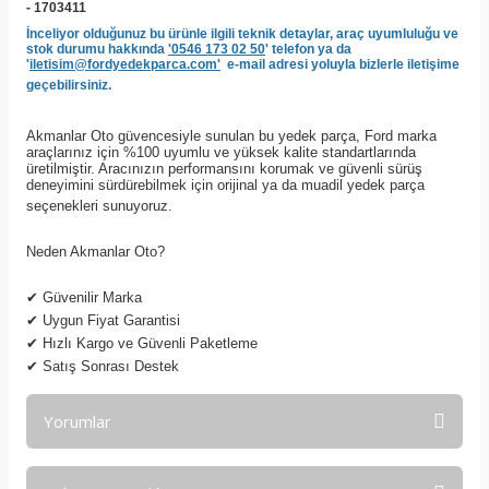
- 1703411
İnceliyor olduğunuz bu ürünle ilgili teknik detaylar, araç uyumluluğu ve
stok durumu hakkında
'0546 173 02 50
' telefon ya da
'
iletisim@fordyedekparca.com'
e-mail adresi yoluyla bizlerle iletişime
geçebilirsiniz.
Akmanlar Oto güvencesiyle sunulan bu yedek parça, Ford marka
araçlarınız için %100 uyumlu ve yüksek kalite standartlarında
üretilmiştir. Aracınızın performansını korumak ve güvenli sürüş
deneyimini sürdürebilmek için orijinal ya da muadil yedek parça
seçenekleri sunuyoruz.
Neden Akmanlar Oto?
✔
Güvenilir Marka
✔
Uygun Fiyat Garantisi
✔
Hızlı Kargo ve Güvenli Paketleme
✔
Satış Sonrası Destek
Yorumlar