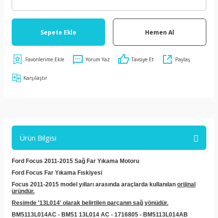
Sepete Ekle
Hemen Al
Yorum Yaz
Tavsiye Et
Paylaş
Karşılaştır
Ürün Bilgisi
Ford Focus 2011-2015 Sağ Far Yıkama Motoru
Ford Focus Far Yıkama Fıskiyesi
Focus 2011-2015 model yılları arasında araçlarda kullanılan
orijinal
üründür.
Resimde '13L014' olarak belirtilen parçanın sağ yönüdür.
BM5113L014AC
-
BM51 13L014 AC - 1716805 -
BM5113L014AB