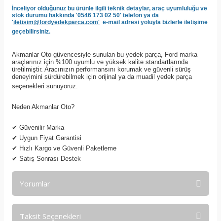
İnceliyor olduğunuz bu ürünle ilgili teknik detaylar, araç uyumluluğu ve
stok durumu hakkında
'0546 173 02 50
' telefon ya da
'
iletisim@fordyedekparca.com'
e-mail adresi yoluyla bizlerle iletişime
geçebilirsiniz.
Akmanlar Oto güvencesiyle sunulan bu yedek parça, Ford marka
araçlarınız için %100 uyumlu ve yüksek kalite standartlarında
üretilmiştir. Aracınızın performansını korumak ve güvenli sürüş
deneyimini sürdürebilmek için orijinal ya da muadil yedek parça
seçenekleri sunuyoruz.
Neden Akmanlar Oto?
✔
Güvenilir Marka
✔
Uygun Fiyat Garantisi
✔
Hızlı Kargo ve Güvenli Paketleme
✔
Satış Sonrası Destek
Yorumlar
Taksit Seçenekleri