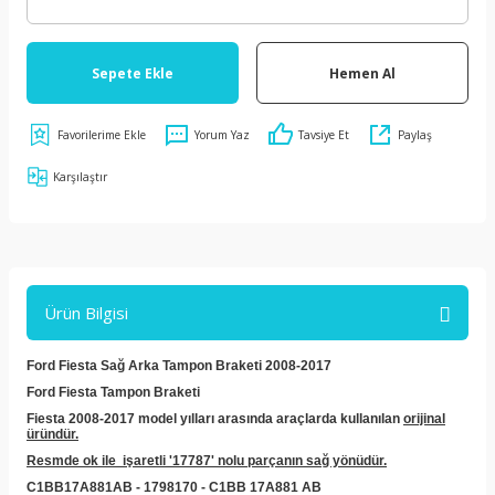
Sepete Ekle
Hemen Al
Yorum Yaz
Tavsiye Et
Paylaş
Karşılaştır
Ürün Bilgisi
Ford Fiesta Sağ Arka Tampon Braketi 2008-2017
Ford Fiesta Tampon Braketi
Fiesta 2008-2017 model yılları arasında araçlarda kullanılan
orijinal
üründür.
Resmde ok ile işaretli '17787' nolu parçanın sağ yönüdür.
C1BB17A881AB - 1798170 - C1BB 17A881 AB