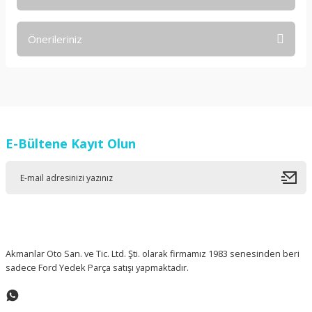
Bu ürüne ilk yorumu siz yapın!
Önerileriniz
Yorum Yaz
Bu ürünün fiyat bilgisi, resim, ürün açıklamalarında ve diğer
konularda yetersiz gördüğünüz noktaları öneri formunu
kullanarak tarafımıza iletebilirsiniz.
Görüş ve önerileriniz için teşekkür ederiz.
E-Bültene Kayıt Olun
Ürün resmi kalitesiz, bozuk veya görüntülenemiyor.
Ürün açıklamasında eksik bilgiler bulunuyor.
Ürün bilgilerinde hatalar bulunuyor.
Ürün fiyatı diğer sitelerden daha pahalı.
Bu ürüne benzer farklı alternatifler olmalı.
Akmanlar Oto San. ve Tic. Ltd. Şti. olarak firmamız 1983 senesinden beri
sadece Ford Yedek Parça satışı yapmaktadır.