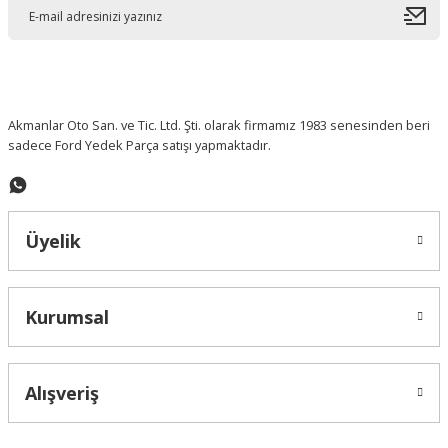
Ürün açıklamasında eksik bilgiler bulunuyor.
Ürün bilgilerinde hatalar bulunuyor.
Ürün fiyatı diğer sitelerden daha pahalı.
Bu ürüne benzer farklı alternatifler olmalı.
Akmanlar Oto San. ve Tic. Ltd. Şti. olarak firmamız 1983 senesinden beri
sadece Ford Yedek Parça satışı yapmaktadır.
Gönder
Üyelik
Kurumsal
Alışveriş