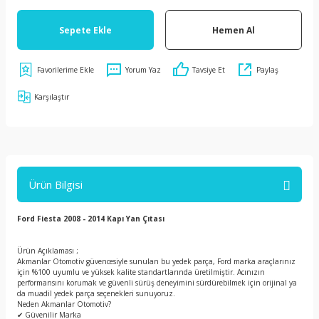
Sepete Ekle
Hemen Al
Yorum Yaz
Tavsiye Et
Paylaş
Karşılaştır
Ürün Bilgisi
Ford Fiesta 2008 - 2014 Kapı Yan Çıtası
Ürün Açıklaması ;
Akmanlar Otomotiv güvencesiyle sunulan bu yedek parça, Ford marka araçlarınız
için %100 uyumlu ve yüksek kalite standartlarında üretilmiştir. Acınızın
performansını korumak ve güvenli sürüş deneyimini sürdürebilmek için orijinal ya
da muadil yedek parça seçenekleri sunuyoruz.
Neden Akmanlar Otomotiv?
✔ Güvenilir Marka