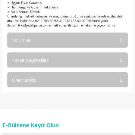
✔ Uygun Fiyat Garantisi
✔ Hızlı Kargo ve Güvenli Paketleme
✔ Satış Sonrası Destek
Ürünle ilgili teknik detayları ve araç uyumluluğunu aşağıdan inceleyebilir, stok
durumu hakkında 0212 783 60 90 ve 0212 783 60 90 Telefonlar yada
iletisim@fordyedekparca.com e-mail adresi ile bizimle iletişime geçebilirsiniz.
Yorumlar
Taksit Seçenekleri
Bu ürüne ilk yorumu siz yapın!
Önerileriniz
Yorum Yaz
Bu ürünün fiyat bilgisi, resim, ürün açıklamalarında ve diğer
konularda yetersiz gördüğünüz noktaları öneri formunu
kullanarak tarafımıza iletebilirsiniz.
Görüş ve önerileriniz için teşekkür ederiz.
E-Bültene Kayıt Olun
Ürün resmi kalitesiz, bozuk veya görüntülenemiyor.