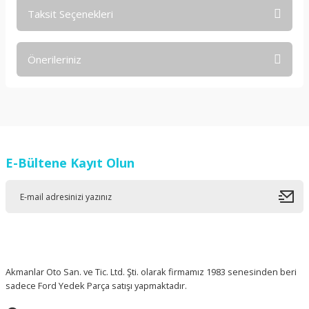
Taksit Seçenekleri
Bu ürüne ilk yorumu siz yapın!
Önerileriniz
Yorum Yaz
Bu ürünün fiyat bilgisi, resim, ürün açıklamalarında ve diğer
konularda yetersiz gördüğünüz noktaları öneri formunu
kullanarak tarafımıza iletebilirsiniz.
Görüş ve önerileriniz için teşekkür ederiz.
E-Bültene Kayıt Olun
Ürün resmi kalitesiz, bozuk veya görüntülenemiyor.
Ürün açıklamasında eksik bilgiler bulunuyor.
Ürün bilgilerinde hatalar bulunuyor.
Ürün fiyatı diğer sitelerden daha pahalı.
Bu ürüne benzer farklı alternatifler olmalı.
Akmanlar Oto San. ve Tic. Ltd. Şti. olarak firmamız 1983 senesinden beri
sadece Ford Yedek Parça satışı yapmaktadır.