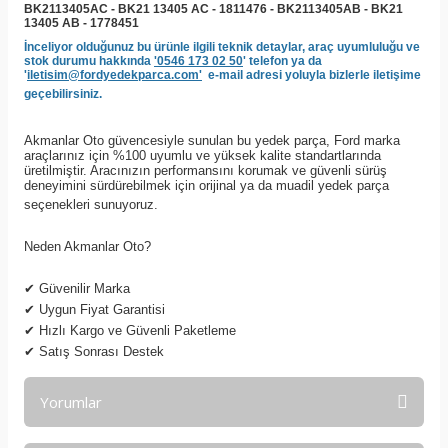
BK2113405AC - BK21 13405 AC - 1811476 - BK2113405AB - BK21
13405 AB - 1778451
İnceliyor olduğunuz bu ürünle ilgili teknik detaylar, araç uyumluluğu ve
stok durumu hakkında
'0546 173 02 50
' telefon ya da
'
iletisim@fordyedekparca.com'
e-mail adresi yoluyla bizlerle iletişime
geçebilirsiniz.
Akmanlar Oto güvencesiyle sunulan bu yedek parça, Ford marka
araçlarınız için %100 uyumlu ve yüksek kalite standartlarında
üretilmiştir. Aracınızın performansını korumak ve güvenli sürüş
deneyimini sürdürebilmek için orijinal ya da muadil yedek parça
seçenekleri sunuyoruz.
Neden Akmanlar Oto?
✔
Güvenilir Marka
✔
Uygun Fiyat Garantisi
✔
Hızlı Kargo ve Güvenli Paketleme
✔
Satış Sonrası Destek
Yorumlar