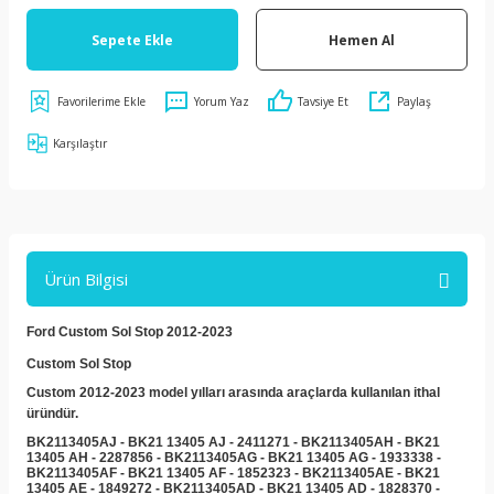
Sepete Ekle
Hemen Al
Yorum Yaz
Tavsiye Et
Paylaş
Karşılaştır
Ürün Bilgisi
Ford Custom Sol Stop 2012-2023
Custom Sol Stop
Custom 2012-2023 model yılları arasında araçlarda kullanılan ithal
üründür.
BK2113405AJ - BK21 13405 AJ -
2411271 - BK2113405AH - BK21
13405 AH - 2287856 - BK2113405AG - BK21 13405 AG - 1933338 -
BK2113405AF - BK21 13405 AF - 1852323 - BK2113405AE - BK21
13405 AE - 1849272 - BK2113405AD - BK21 13405 AD - 1828370 -