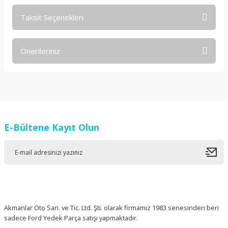
Taksit Seçenekleri
Bu ürüne ilk yorumu siz yapın!
Önerileriniz
Yorum Yaz
Bu ürünün fiyat bilgisi, resim, ürün açıklamalarında ve diğer
konularda yetersiz gördüğünüz noktaları öneri formunu
kullanarak tarafımıza iletebilirsiniz.
Görüş ve önerileriniz için teşekkür ederiz.
E-Bültene Kayıt Olun
Ürün resmi kalitesiz, bozuk veya görüntülenemiyor.
Ürün açıklamasında eksik bilgiler bulunuyor.
Ürün bilgilerinde hatalar bulunuyor.
Ürün fiyatı diğer sitelerden daha pahalı.
Bu ürüne benzer farklı alternatifler olmalı.
Akmanlar Oto San. ve Tic. Ltd. Şti. olarak firmamız 1983 senesinden beri
sadece Ford Yedek Parça satışı yapmaktadır.