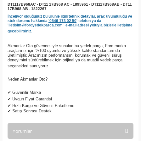
DT1117B968AC - DT11 17B968 AC -
1895961 - DT1117B968AB - DT11
17B968 AB - 1822267
İnceliyor olduğunuz bu ürünle ilgili teknik detaylar, araç uyumluluğu ve
stok durumu hakkında
'0546 173 02 50
' telefon ya da
'
iletisim@fordyedekparca.com'
e-mail adresi yoluyla bizlerle iletişime
geçebilirsiniz.
Akmanlar Oto güvencesiyle sunulan bu yedek parça, Ford marka
araçlarınız için %100 uyumlu ve yüksek kalite standartlarında
üretilmiştir. Aracınızın performansını korumak ve güvenli sürüş
deneyimini sürdürebilmek için orijinal ya da muadil yedek parça
seçenekleri sunuyoruz.
Neden Akmanlar Oto?
✔
Güvenilir Marka
✔
Uygun Fiyat Garantisi
✔
Hızlı Kargo ve Güvenli Paketleme
✔
Satış Sonrası Destek
Yorumlar