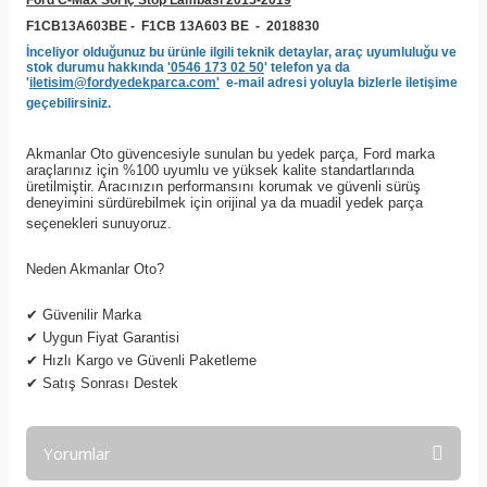
Ford C-Max Sol İç Stop Lambası 2015-2019
F1CB13A603BE -
F1CB 13A603 BE
-
2018830
İnceliyor olduğunuz bu ürünle ilgili teknik detaylar, araç uyumluluğu ve
stok durumu hakkında
'0546 173 02 50
' telefon ya da
'
iletisim@fordyedekparca.com'
e-mail adresi yoluyla bizlerle iletişime
geçebilirsiniz.
Akmanlar Oto güvencesiyle sunulan bu yedek parça, Ford marka
araçlarınız için %100 uyumlu ve yüksek kalite standartlarında
üretilmiştir. Aracınızın performansını korumak ve güvenli sürüş
deneyimini sürdürebilmek için orijinal ya da muadil yedek parça
seçenekleri sunuyoruz.
Neden Akmanlar Oto?
✔
Güvenilir Marka
✔
Uygun Fiyat Garantisi
✔
Hızlı Kargo ve Güvenli Paketleme
✔
Satış Sonrası Destek
Yorumlar