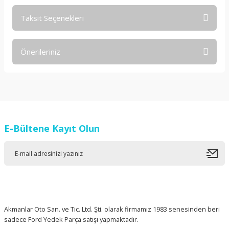
Taksit Seçenekleri
Bu ürüne ilk yorumu siz yapın!
Önerileriniz
Yorum Yaz
Bu ürünün fiyat bilgisi, resim, ürün açıklamalarında ve diğer
konularda yetersiz gördüğünüz noktaları öneri formunu
kullanarak tarafımıza iletebilirsiniz.
Görüş ve önerileriniz için teşekkür ederiz.
E-Bültene Kayıt Olun
Ürün resmi kalitesiz, bozuk veya görüntülenemiyor.
Ürün açıklamasında eksik bilgiler bulunuyor.
Ürün bilgilerinde hatalar bulunuyor.
Ürün fiyatı diğer sitelerden daha pahalı.
Bu ürüne benzer farklı alternatifler olmalı.
Akmanlar Oto San. ve Tic. Ltd. Şti. olarak firmamız 1983 senesinden beri
sadece Ford Yedek Parça satışı yapmaktadır.