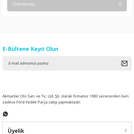
Önerileriniz
Yorum Yaz
Bu ürünün fiyat bilgisi, resim, ürün açıklamalarında ve diğer
konularda yetersiz gördüğünüz noktaları öneri formunu
kullanarak tarafımıza iletebilirsiniz.
Görüş ve önerileriniz için teşekkür ederiz.
E-Bültene Kayıt Olun
Ürün resmi kalitesiz, bozuk veya görüntülenemiyor.
Ürün açıklamasında eksik bilgiler bulunuyor.
Ürün bilgilerinde hatalar bulunuyor.
Ürün fiyatı diğer sitelerden daha pahalı.
Bu ürüne benzer farklı alternatifler olmalı.
Akmanlar Oto San. ve Tic. Ltd. Şti. olarak firmamız 1983 senesinden beri
sadece Ford Yedek Parça satışı yapmaktadır.
Gönder
Üyelik