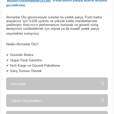
'
iletisim@fordyedekparca.com'
e-mail adresi yoluyla bizlerle iletişime
geçebilirsiniz.
Akmanlar Oto güvencesiyle sunulan bu yedek parça, Ford marka
araçlarınız için %100 uyumlu ve yüksek kalite standartlarında
üretilmiştir. Aracınızın performansını korumak ve güvenli sürüş
deneyimini sürdürebilmek için orijinal ya da muadil yedek parça
seçenekleri sunuyoruz.
Neden Akmanlar Oto?
✔
Güvenilir Marka
✔
Uygun Fiyat Garantisi
✔
Hızlı Kargo ve Güvenli Paketleme
✔
Satış Sonrası Destek
Yorumlar
Taksit Seçenekleri
Bu ürüne ilk yorumu siz yapın!