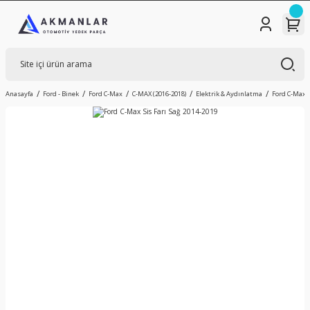
Anasayfa
Ford - Binek
Ford C-Max
C-MAX (2016-2018)
Elektrik & Aydınlatma
Ford C-Max S