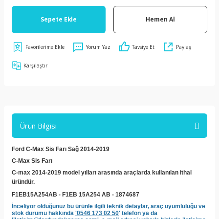
Sepete Ekle
Hemen Al
Yorum Yaz
Tavsiye Et
Paylaş
Karşılaştır
Ürün Bilgisi
Ford C-Max Sis Farı Sağ 2014-2019
C-Max Sis Farı
C-max 2014-2019 model yılları arasında araçlarda kullanılan ithal
üründür.
F1EB15A254AB - F1EB 15A254 AB - 1874687
İnceliyor olduğunuz bu ürünle ilgili teknik detaylar, araç uyumluluğu ve
stok durumu hakkında
'0546 173 02 50
' telefon ya da