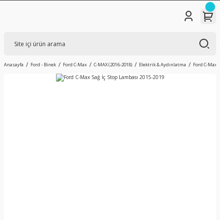
Anasayfa
Ford - Binek
Ford C-Max
C-MAX (2016-2018)
Elektrik & Aydınlatma
Ford C-Max S