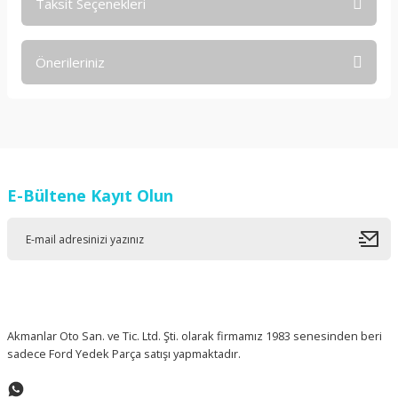
Taksit Seçenekleri
Bu ürüne ilk yorumu siz yapın!
Önerileriniz
Yorum Yaz
Bu ürünün fiyat bilgisi, resim, ürün açıklamalarında ve diğer
konularda yetersiz gördüğünüz noktaları öneri formunu
kullanarak tarafımıza iletebilirsiniz.
Görüş ve önerileriniz için teşekkür ederiz.
E-Bültene Kayıt Olun
Ürün resmi kalitesiz, bozuk veya görüntülenemiyor.
Ürün açıklamasında eksik bilgiler bulunuyor.
Ürün bilgilerinde hatalar bulunuyor.
Ürün fiyatı diğer sitelerden daha pahalı.
Bu ürüne benzer farklı alternatifler olmalı.
Akmanlar Oto San. ve Tic. Ltd. Şti. olarak firmamız 1983 senesinden beri
sadece Ford Yedek Parça satışı yapmaktadır.