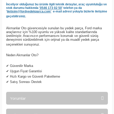
İnceliyor olduğunuz bu ürünle ilgili teknik detaylar, araç uyumluluğu ve
stok durumu hakkında
'0546 173 02 50
' telefon ya da
'
iletisim@fordyedekparca.com'
e-mail adresi yoluyla bizlerle iletişime
geçebilirsiniz.
Akmanlar Oto güvencesiyle sunulan bu yedek parça, Ford marka
araçlarınız için %100 uyumlu ve yüksek kalite standartlarında
üretilmiştir. Aracınızın performansını korumak ve güvenli sürüş
deneyimini sürdürebilmek için orijinal ya da muadil yedek parça
seçenekleri sunuyoruz.
Neden Akmanlar Oto?
✔
Güvenilir Marka
✔
Uygun Fiyat Garantisi
✔
Hızlı Kargo ve Güvenli Paketleme
✔
Satış Sonrası Destek
Yorumlar