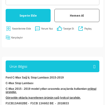
Sepete Ekle
Hemen Al
Yorum Yaz
Tavsiye Et
Paylaş
Karşılaştır
Ürün Bilgisi
Ford C-Max Sağ İç Stop Lambası 2015-2019
C-Max Stop Lambası
C-Max 2015 - 2019 model yılları arasında araçlarda kullanılan
orijinal
üründür.
Görselde oklarla işaretlenen ürünün sağ (yolcu) tarafıdır.
F1CB13A602BE -
F1CB 13A602 BE
-
2018833