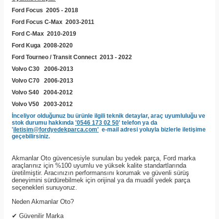
Ford Focus 2005 - 2018
Ford Focus C-Max 2003-2011
Ford C-Max 2010-2019
Ford Kuga 2008-2020
Ford Tourneo / Transit Connect 2013 - 2022
Volvo C30 2006-2013
Volvo C70 2006-2013
Volvo S40 2004-2012
Volvo V50 2003-2012
İnceliyor olduğunuz bu ürünle ilgili teknik detaylar, araç uyumluluğu ve
stok durumu hakkında
'0546 173 02 50
' telefon ya da
'
iletisim@fordyedekparca.com'
e-mail adresi yoluyla bizlerle iletişime
geçebilirsiniz.
Akmanlar Oto güvencesiyle sunulan bu yedek parça, Ford marka
araçlarınız için %100 uyumlu ve yüksek kalite standartlarında
üretilmiştir. Aracınızın performansını korumak ve güvenli sürüş
deneyimini sürdürebilmek için orijinal ya da muadil yedek parça
seçenekleri sunuyoruz.
Neden Akmanlar Oto?
✔
Güvenilir Marka