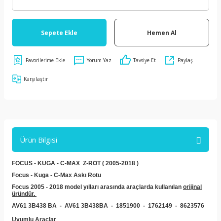
Sepete Ekle
Hemen Al
Yorum Yaz
Tavsiye Et
Paylaş
Karşılaştır
Ürün Bilgisi
FOCUS - KUGA - C-MAX Z-ROT ( 2005-2018 )
Focus - Kuga - C-Max Askı Rotu
Focus 2005 - 2018 model yılları arasında
araçlarda kullanılan
orijinal
üründür.
AV61 3B438 BA -
AV61 3B438BA - 1851900 - 1762149 - 8623576
Uyumlu Araçlar