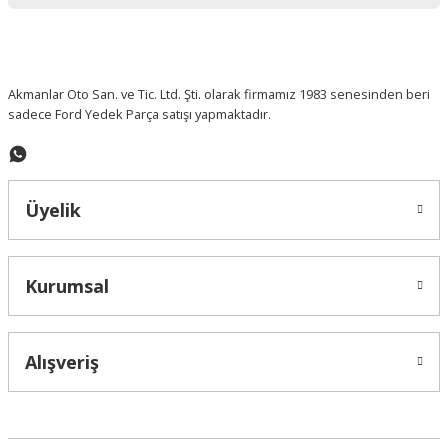
Ürün fiyatı diğer sitelerden daha pahalı.
Bu ürüne benzer farklı alternatifler olmalı.
Akmanlar Oto San. ve Tic. Ltd. Şti. olarak firmamız 1983 senesinden beri
sadece Ford Yedek Parça satışı yapmaktadır.
Gönder
Üyelik
Kurumsal
Alışveriş