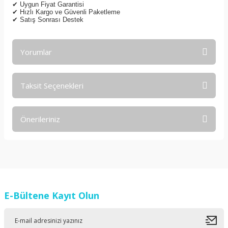
✔
Uygun Fiyat Garantisi
✔
Hızlı Kargo ve Güvenli Paketleme
✔
Satış Sonrası Destek
Yorumlar
Taksit Seçenekleri
Bu ürüne ilk yorumu siz yapın!
Önerileriniz
Yorum Yaz
Bu ürünün fiyat bilgisi, resim, ürün açıklamalarında ve diğer
konularda yetersiz gördüğünüz noktaları öneri formunu
kullanarak tarafımıza iletebilirsiniz.
Görüş ve önerileriniz için teşekkür ederiz.
E-Bültene Kayıt Olun
Ürün resmi kalitesiz, bozuk veya görüntülenemiyor.
Ürün açıklamasında eksik bilgiler bulunuyor.
Ürün bilgilerinde hatalar bulunuyor.