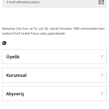
İTHAL ÜRÜN
Ford Transit 2001- 2015 Tampon Köşe Bakaliti
Ford Connect/Focus I Debriyaj Üst Merkezi
OTOSAN
1.0 Ecoboost Sandık Motor
616,05 ₺
Akmanlar Oto San. ve Tic. Ltd. Şti. olarak firmamız 1983 senesinden beri
2.895,55 ₺
sadece Ford Yedek Parça satışı yapmaktadır.
Yeni
153.055,95 ₺
Yeni
%10 İndirimli
Üyelik
Kurumsal
Alışveriş
FOMOCO ORJ