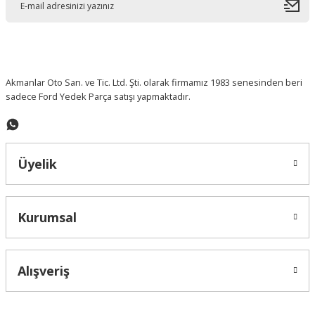
Ford Transit 2001- 2015 Tampon Köşe Bakaliti
615,60 ₺
Akmanlar Oto San. ve Tic. Ltd. Şti. olarak firmamız 1983 senesinden beri
FOMOCO ORJ
sadece Ford Yedek Parça satışı yapmaktadır.
Ford Fiesta Benzinli Bakım Paketi 2003-2008
Yeni
%10 İndirimli
FOMOCO ORJ
1.157,37 ₺
Üyelik
Ford Fiesta Direksiyon Hava Yastığı 2009-2017 FOMOCO
Yeni
Kurumsal
10.119,95 ₺
Yeni
Alışveriş