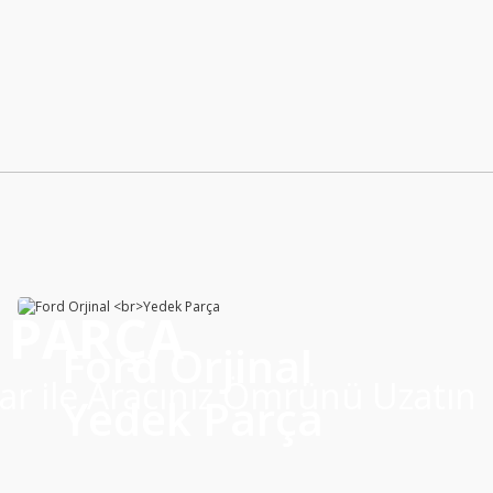
rı
Yeni
 PARÇA
Ford Orjinal
lar ile Aracınız Ömrünü Uzatın
Yedek Parça