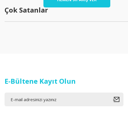
1.0 Ecoboost Sandık Motor
Çok Satanlar
153.000,01 ₺
İTHAL ÜRÜN
Ford Connect/Foc
Yeni
2.894,49 ₺
E-Bültene Kayıt Olun
Yeni
OTOSAN
1.0 Ecoboost Sandık Motor