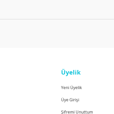
FOMOCO ORJ
us I Debriyaj Üst Merkezi
Yeni
Ford Fiesta Benzinli B
1.157,80 ₺
Üyelik
Yeni
Yen
Yeni Üyelik
Üye Girişi
Şifremi Unuttum