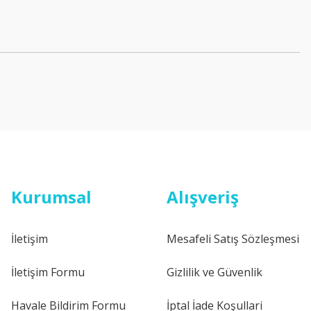
21.182,23 ₺
Yeni
akım Paketi 2003-2008
Kurumsal
Alışveriş
Orjinal
i
Ford Focus 2018 Sol AKS
İletişim
Mesafeli Satış Sözleşmesi
6.158,76 ₺
İletişim Formu
Gizlilik ve Güvenlik
Havale Bildirim Formu
İptal İade Koşullari