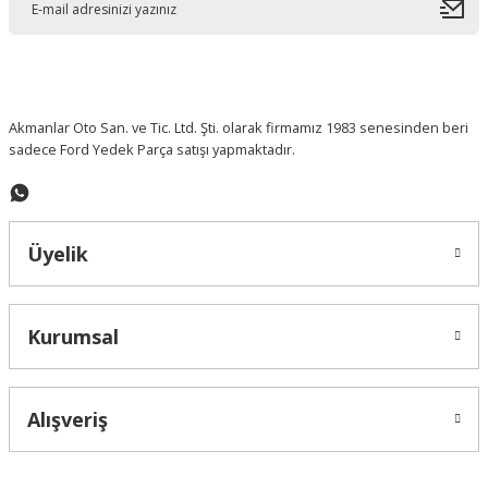
İTHAL ÜRÜN
Ford Transit 2001- 2015 Tampon Köşe Bakaliti
Ford Connect/Focus I Debriyaj Üst Merkezi
OTOSAN
1.0 Ecoboost Sandık Motor
615,83 ₺
Akmanlar Oto San. ve Tic. Ltd. Şti. olarak firmamız 1983 senesinden beri
2.894,49 ₺
sadece Ford Yedek Parça satışı yapmaktadır.
Yeni
153.000,01 ₺
Yeni
%10 İndirimli
Üyelik
Kurumsal
Alışveriş
FOMOCO ORJ